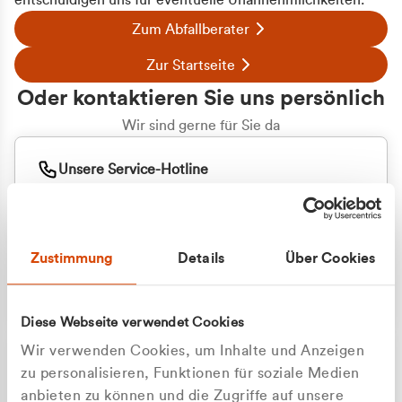
entschuldigen uns für eventuelle Unannehmlichkeiten.
Zum Abfallberater
Zur Startseite
Oder kontaktieren Sie uns persönlich
Wir sind gerne für Sie da
Unsere Service-Hotline
+49 2162 3769000
Mo. - Fr. 08.00 - 16:30 Uhr
Whatsapp
+49 177 8376058
Zustimmung
Details
Über Cookies
Sie benötigen ein individuelles Angebot?
Unverbindliche Anfrage stellen
Diese Webseite verwendet Cookies
Wir verwenden Cookies, um Inhalte und Anzeigen
zu personalisieren, Funktionen für soziale Medien
anbieten zu können und die Zugriffe auf unsere