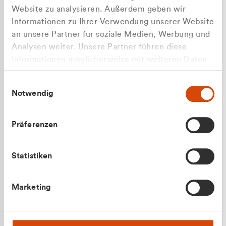
Website zu analysieren. Außerdem geben wir
Informationen zu Ihrer Verwendung unserer Website
an unsere Partner für soziale Medien, Werbung und
Analysen weiter. Unsere Partner führen diese
Apilash Balanesan
Informationen möglicherweise mit weiteren Daten
Vertrieb - Gewerbekunden
zusammen, die Sie ihnen bereitgestellt haben oder
0216 237 69050
Einwilligungsauswahl
die sie im Rahmen Ihrer Nutzung der Dienste
Notwendig
gesammelt haben.
Präferenzen
Statistiken
Julian Marek
Marketing
Vertrieb - Privatkunden
0216 237 69000