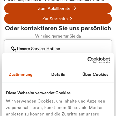
entschuldigen uns für eventuelle Unannehmlichkeiten.
Zum Abfallberater
Zur Startseite
Oder kontaktieren Sie uns persönlich
Wir sind gerne für Sie da
Unsere Service-Hotline
+49 2162 3769000
Mo. - Fr. 08.00 - 16:30 Uhr
Whatsapp
+49 177 8376058
Zustimmung
Details
Über Cookies
Sie benötigen ein individuelles Angebot?
Unverbindliche Anfrage stellen
Diese Webseite verwendet Cookies
Wir verwenden Cookies, um Inhalte und Anzeigen
zu personalisieren, Funktionen für soziale Medien
anbieten zu können und die Zugriffe auf unsere