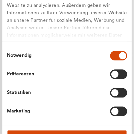
Website zu analysieren. Außerdem geben wir
Informationen zu Ihrer Verwendung unserer Website
an unsere Partner für soziale Medien, Werbung und
Analysen weiter. Unsere Partner führen diese
Apilash Balanesan
Informationen möglicherweise mit weiteren Daten
Vertrieb - Gewerbekunden
Zu welcher Kundengruppe
zusammen, die Sie ihnen bereitgestellt haben oder
0216 237 69050
Einwilligungsauswahl
die sie im Rahmen Ihrer Nutzung der Dienste
gehören Sie?
Notwendig
gesammelt haben.
Privatkunde (inkl. MwSt.)
Präferenzen
Geschäftskunde (exkl. MwSt.)
Statistiken
Julian Marek
Marketing
Vertrieb - Privatkunden
0216 237 69000