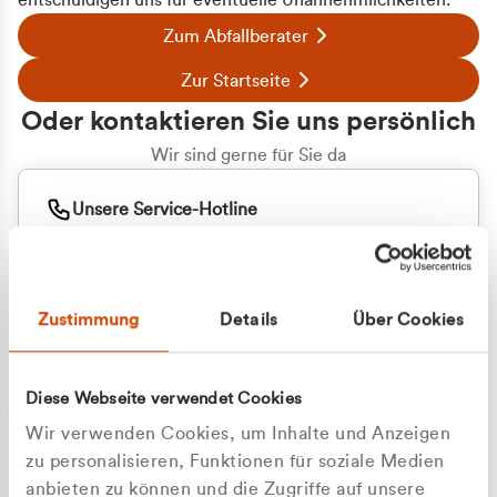
entschuldigen uns für eventuelle Unannehmlichkeiten.
Zum Abfallberater
Zur Startseite
Oder kontaktieren Sie uns persönlich
Wir sind gerne für Sie da
Unsere Service-Hotline
+49 2162 3769000
Mo. - Fr. 08.00 - 16:30 Uhr
Whatsapp
+49 177 8376058
Zustimmung
Details
Über Cookies
Sie benötigen ein individuelles Angebot?
Unverbindliche Anfrage stellen
Diese Webseite verwendet Cookies
Wir verwenden Cookies, um Inhalte und Anzeigen
zu personalisieren, Funktionen für soziale Medien
anbieten zu können und die Zugriffe auf unsere