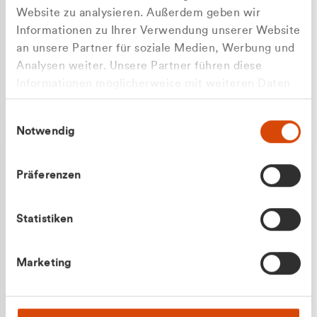
Website zu analysieren. Außerdem geben wir
Informationen zu Ihrer Verwendung unserer Website
an unsere Partner für soziale Medien, Werbung und
Analysen weiter. Unsere Partner führen diese
Apilash Balanesan
Informationen möglicherweise mit weiteren Daten
Vertrieb - Gewerbekunden
Zu welcher Kundengruppe
zusammen, die Sie ihnen bereitgestellt haben oder
0216 237 69050
Einwilligungsauswahl
die sie im Rahmen Ihrer Nutzung der Dienste
gehören Sie?
Notwendig
gesammelt haben.
Privatkunde (inkl. MwSt.)
Präferenzen
Geschäftskunde (exkl. MwSt.)
Statistiken
Julian Marek
Marketing
Vertrieb - Privatkunden
0216 237 69000