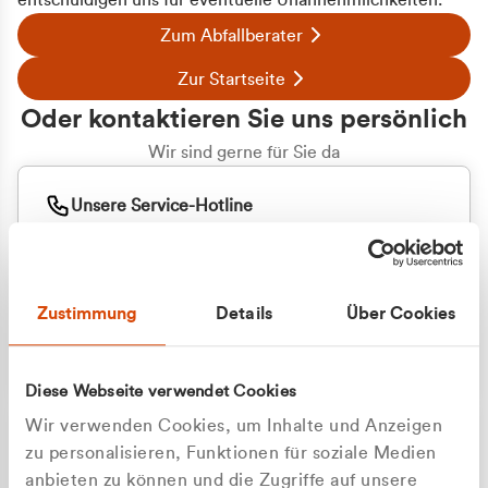
entschuldigen uns für eventuelle Unannehmlichkeiten.
Zum Abfallberater
Zur Startseite
Oder kontaktieren Sie uns persönlich
Wir sind gerne für Sie da
Unsere Service-Hotline
+49 2162 3769000
Mo. - Fr. 08.00 - 16:30 Uhr
Whatsapp
+49 177 8376058
Zustimmung
Details
Über Cookies
Sie benötigen ein individuelles Angebot?
Unverbindliche Anfrage stellen
Diese Webseite verwendet Cookies
Wir verwenden Cookies, um Inhalte und Anzeigen
zu personalisieren, Funktionen für soziale Medien
anbieten zu können und die Zugriffe auf unsere