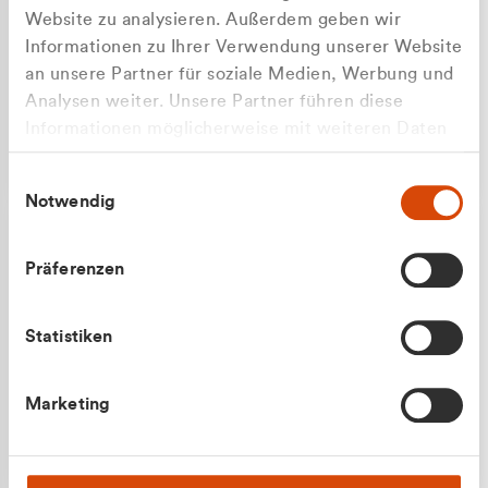
Website zu analysieren. Außerdem geben wir
Informationen zu Ihrer Verwendung unserer Website
an unsere Partner für soziale Medien, Werbung und
Analysen weiter. Unsere Partner führen diese
Apilash Balanesan
Informationen möglicherweise mit weiteren Daten
Vertrieb - Gewerbekunden
zusammen, die Sie ihnen bereitgestellt haben oder
0216 237 69050
Einwilligungsauswahl
die sie im Rahmen Ihrer Nutzung der Dienste
Notwendig
gesammelt haben.
Präferenzen
Statistiken
Julian Marek
Marketing
Vertrieb - Privatkunden
0216 237 69000