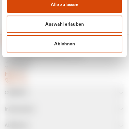
Alle zulassen
Auswahl erlauben
Ablehnen
CURANTO - eine Marke der EGN
Entsorgungsgesellschaft Niederrhein mbH
Greefsallee 1-5
41747 Viersen
E-Mail
Kontakt
CURANTO
Informationen
Abfallarten