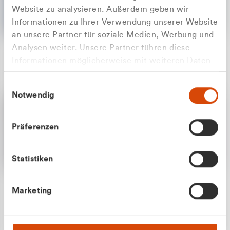
Website zu analysieren. Außerdem geben wir
Informationen zu Ihrer Verwendung unserer Website
an unsere Partner für soziale Medien, Werbung und
Analysen weiter. Unsere Partner führen diese
Apilash Balanesan
Informationen möglicherweise mit weiteren Daten
Vertrieb - Gewerbekunden
Zu welcher Kundengruppe
zusammen, die Sie ihnen bereitgestellt haben oder
0216 237 69050
Einwilligungsauswahl
die sie im Rahmen Ihrer Nutzung der Dienste
gehören Sie?
Notwendig
gesammelt haben.
Privatkunde (inkl. MwSt.)
Präferenzen
Geschäftskunde (exkl. MwSt.)
Statistiken
Julian Marek
Marketing
Vertrieb - Privatkunden
0216 237 69000