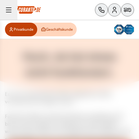
Privatkunde
Geschäftskunde
Huch, da hat etwas
nicht funktioniert.
Es ist ein unerwarteter Fehler aufgetreten. Bitte
versuchen Sie es später erneut.
Falls das Problem weiterhin besteht, kontaktieren Sie
bitte unseren Support und geben Sie, falls möglich,
weitere Informationen zum aufgetretenen Fehler an. Wir