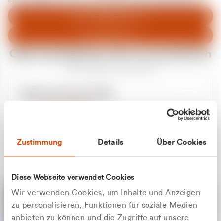
entschuldigen uns für eventuelle Unannehmlichkeiten.
Zum Abfallberater
Zur Startseite
Oder kontaktieren Sie uns persönlich
Wir sind gerne für Sie da
Unsere Service-Hotline
+49 2162 3769000
Mo. - Fr. 08.00 - 16:30 Uhr
Whatsapp
+49 177 8376058
Zustimmung
Details
Über Cookies
Sie benötigen ein individuelles Angebot?
Unverbindliche Anfrage stellen
Diese Webseite verwendet Cookies
Wir verwenden Cookies, um Inhalte und Anzeigen
zu personalisieren, Funktionen für soziale Medien
anbieten zu können und die Zugriffe auf unsere