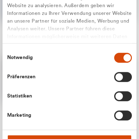
Website zu analysieren. Außerdem geben wir
Informationen zu Ihrer Verwendung unserer Website
an unsere Partner für soziale Medien, Werbung und
Analysen weiter. Unsere Partner führen diese
Apilash Balanesan
Informationen möglicherweise mit weiteren Daten
Vertrieb - Gewerbekunden
Zu welcher Kundengruppe
zusammen, die Sie ihnen bereitgestellt haben oder
0216 237 69050
Einwilligungsauswahl
die sie im Rahmen Ihrer Nutzung der Dienste
gehören Sie?
Notwendig
gesammelt haben.
Privatkunde (inkl. MwSt.)
Präferenzen
Geschäftskunde (exkl. MwSt.)
Statistiken
Julian Marek
Marketing
Vertrieb - Privatkunden
0216 237 69000