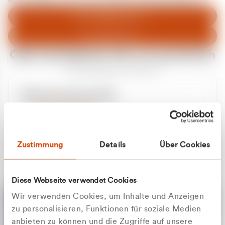
entschuldigen uns für eventuelle Unannehmlichkeiten.
Zum Abfallberater
Zur Startseite
Oder kontaktieren Sie uns persönlich
Wir sind gerne für Sie da
Unsere Service-Hotline
+49 2162 3769000
Mo. - Fr. 08.00 - 16:30 Uhr
Whatsapp
+49 177 8376058
Zustimmung
Details
Über Cookies
Sie benötigen ein individuelles Angebot?
Unverbindliche Anfrage stellen
Diese Webseite verwendet Cookies
Wir verwenden Cookies, um Inhalte und Anzeigen
zu personalisieren, Funktionen für soziale Medien
anbieten zu können und die Zugriffe auf unsere