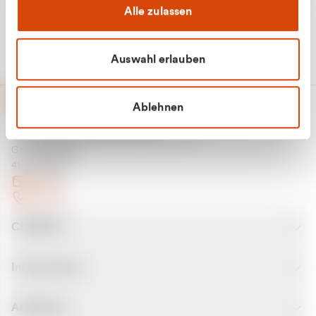
Alle zulassen
Auswahl erlauben
Ablehnen
CURANTO - eine Marke der EGN
Entsorgungsgesellschaft Niederrhein mbH
Greefsallee 1-5
41747 Viersen
E-Mail
Kontakt
CURANTO
Informationen
Abfallarten