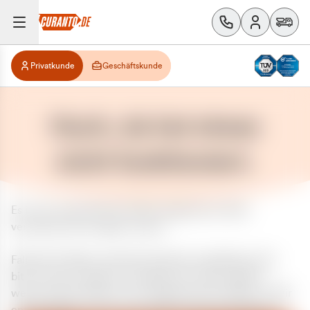
Privatkunde
Geschäftskunde
Huch, da hat etwas
nicht funktioniert.
Es ist ein unerwarteter Fehler aufgetreten. Bitte
versuchen Sie es später erneut.
Falls das Problem weiterhin besteht, kontaktieren Sie
bitte unseren Support und geben Sie, falls möglich,
weitere Informationen zum aufgetretenen Fehler an. Wir