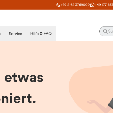
+49 2162 3769000
+49 177 83
e
Service
Hilfe & FAQ
t etwas
niert.