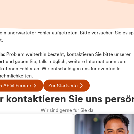
t ein unerwarteter Fehler aufgetreten. Bitte versuchen Sie es sp
t.
 das Problem weiterhin besteht, kontaktieren Sie bitte unseren
rt und geben Sie, falls möglich, weitere Informationen zum
Details
tretenen Fehler an. Wir entschuldigen uns für eventuelle
ehmlichkeiten.
 Abfallberater
Zur Startseite
ookies
u welcher
 kontaktieren Sie uns persö
 Inhalte und Anzeigen zu personalisieren, Funktionen für
dengruppe
e auf unsere Website zu analysieren. Außerdem geben wir I
Wir sind gerne für Sie da
te an unsere Partner für soziale Medien, Werbung und An
rmationen möglicherweise mit weiteren Daten zusammen, di
hören Sie?
hmen Ihrer Nutzung der Dienste gesammelt haben.