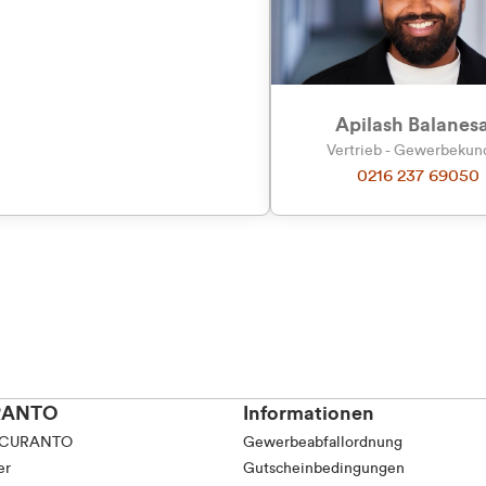
tkunde (inkl. MwSt.)
Präferenzen
Statistiken
tskunde (exkl. MwSt.)
Apilash Balanes
Vertrieb - Gewerbeku
0216 237 69050
Auswahl erlauben
RANTO
Informationen
 CURANTO
Gewerbeabfallordnung
er
Gutscheinbedingungen