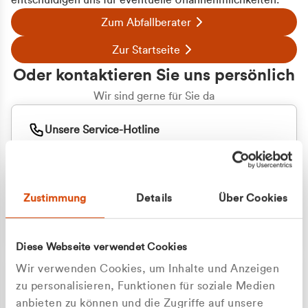
entschuldigen uns für eventuelle Unannehmlichkeiten.
Zum Abfallberater
Zur Startseite
Oder kontaktieren Sie uns persönlich
Wir sind gerne für Sie da
Unsere Service-Hotline
+49 2162 3769000
Mo. - Fr. 08.00 - 16:30 Uhr
Whatsapp
+49 177 8376058
Zustimmung
Details
Über Cookies
Sie benötigen ein individuelles Angebot?
Unverbindliche Anfrage stellen
Diese Webseite verwendet Cookies
Wir verwenden Cookies, um Inhalte und Anzeigen
zu personalisieren, Funktionen für soziale Medien
anbieten zu können und die Zugriffe auf unsere