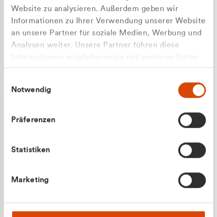
Website zu analysieren. Außerdem geben wir
Informationen zu Ihrer Verwendung unserer Website
an unsere Partner für soziale Medien, Werbung und
Analysen weiter. Unsere Partner führen diese
Apilash Balanesan
Informationen möglicherweise mit weiteren Daten
Vertrieb - Gewerbekunden
zusammen, die Sie ihnen bereitgestellt haben oder
0216 237 69050
Einwilligungsauswahl
die sie im Rahmen Ihrer Nutzung der Dienste
Notwendig
gesammelt haben.
Präferenzen
Statistiken
Julian Marek
Marketing
Vertrieb - Privatkunden
0216 237 69000