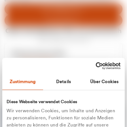
entschuldigen uns für eventuelle Unannehmlichkeiten.
Zum Abfallberater
Zur Startseite
Oder kontaktieren Sie uns persönlich
Wir sind gerne für Sie da
Unsere Service-Hotline
+49 2162 3769000
Mo. - Fr. 08.00 - 16:30 Uhr
Whatsapp
+49 177 8376058
Zustimmung
Details
Über Cookies
Sie benötigen ein individuelles Angebot?
Unverbindliche Anfrage stellen
Diese Webseite verwendet Cookies
Wir verwenden Cookies, um Inhalte und Anzeigen
zu personalisieren, Funktionen für soziale Medien
anbieten zu können und die Zugriffe auf unsere