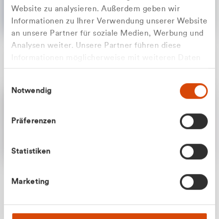
Website zu analysieren. Außerdem geben wir
Informationen zu Ihrer Verwendung unserer Website
an unsere Partner für soziale Medien, Werbung und
Analysen weiter. Unsere Partner führen diese
Apilash Balanesan
Informationen möglicherweise mit weiteren Daten
Vertrieb - Gewerbekunden
Zu welcher Kundengruppe
zusammen, die Sie ihnen bereitgestellt haben oder
0216 237 69050
Einwilligungsauswahl
die sie im Rahmen Ihrer Nutzung der Dienste
gehören Sie?
Notwendig
gesammelt haben.
Privatkunde (inkl. MwSt.)
Präferenzen
Geschäftskunde (exkl. MwSt.)
Statistiken
Julian Marek
Marketing
Vertrieb - Privatkunden
0216 237 69000