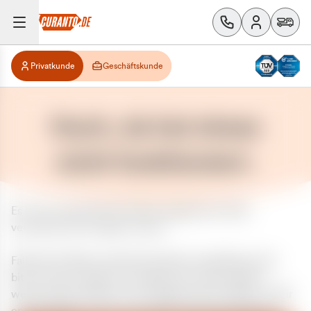
Privatkunde
Geschäftskunde
Huch, da hat etwas
nicht funktioniert.
Es ist ein unerwarteter Fehler aufgetreten. Bitte
versuchen Sie es später erneut.
Falls das Problem weiterhin besteht, kontaktieren Sie
bitte unseren Support und geben Sie, falls möglich,
weitere Informationen zum aufgetretenen Fehler an. Wir