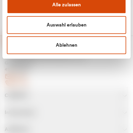
Alle zulassen
Auswahl erlauben
Ablehnen
CURANTO - eine Marke der EGN
Entsorgungsgesellschaft Niederrhein mbH
Greefsallee 1-5
41747 Viersen
E-Mail
Kontakt
CURANTO
Informationen
Abfallarten