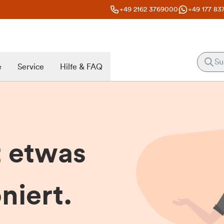
+49 2162 3769000
+49 177 83
e
Service
Hilfe & FAQ
t etwas
niert.