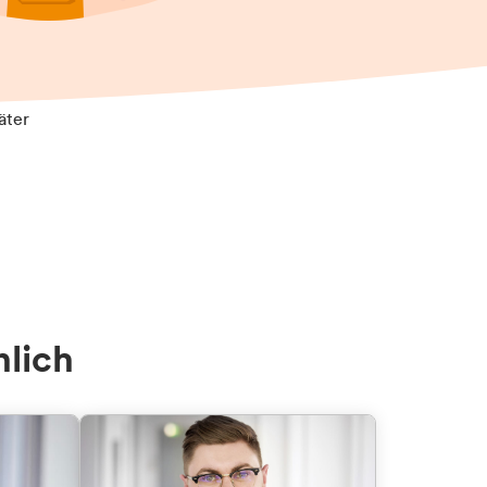
äter
nlich