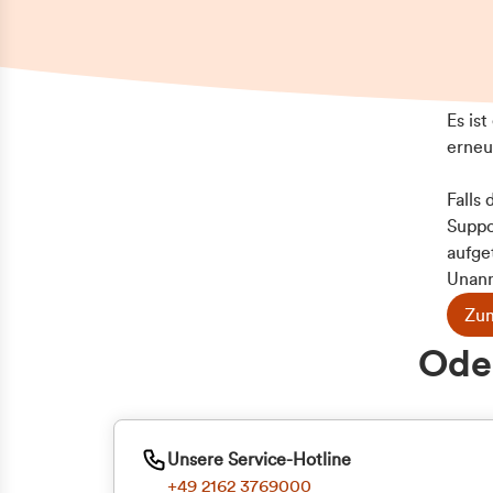
Es is
erneu
Falls
Suppo
aufge
Unann
Zum
Z
Oder
Kun
ge
Unsere Service-Hotline
+49 2162 3769000