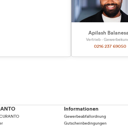
tkunde (inkl. MwSt.)
tskunde (exkl. MwSt.)
Apilash Balanes
Vertrieb - Gewerbeku
0216 237 69050
RANTO
Informationen
 CURANTO
Gewerbeabfallordnung
er
Gutscheinbedingungen