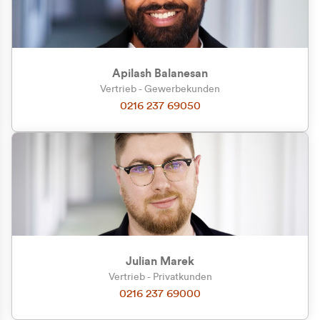
Apilash Balanesan
Vertrieb - Gewerbekunden
Zu welcher Kundengruppe
0216 237 69050
gehören Sie?
Privatkunde (inkl. MwSt.)
Geschäftskunde (exkl. MwSt.)
Julian Marek
Vertrieb - Privatkunden
0216 237 69000