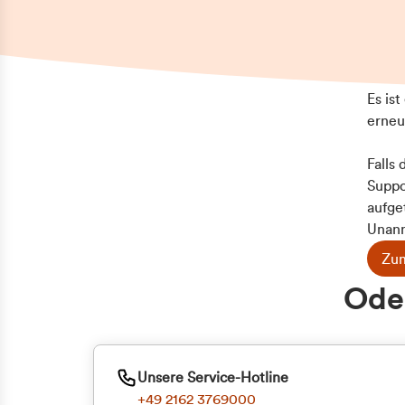
Es is
erneu
Falls
Suppo
aufge
Unann
Zum
Z
Oder
Kun
ge
Unsere Service-Hotline
+49 2162 3769000