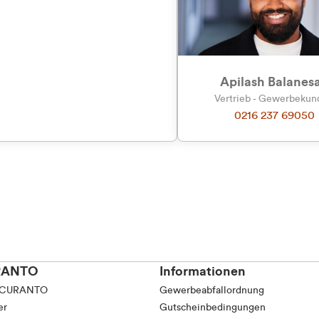
tkunde (inkl. MwSt.)
tskunde (exkl. MwSt.)
Apilash Balanes
Vertrieb - Gewerbeku
0216 237 69050
RANTO
Informationen
 CURANTO
Gewerbeabfallordnung
er
Gutscheinbedingungen