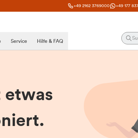
+49 2162 3769000
+49 177 83
e
Service
Hilfe & FAQ
t etwas
niert.