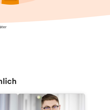
äter
nlich