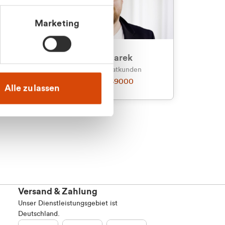
Marketing
an
Julian Marek
nden
Vertrieb - Privatkunden
0216 237 69000
Alle zulassen
Versand & Zahlung
Unser Dienstleistungsgebiet ist
Deutschland.