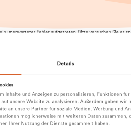
t ein unerwarteter Fehler aufgetreten. Bitte versuchen Sie es sp
t.
 das Problem weiterhin besteht, kontaktieren Sie bitte unseren
rt und geben Sie, falls möglich, weitere Informationen zum
Details
tretenen Fehler an. Wir entschuldigen uns für eventuelle
ehmlichkeiten.
 Abfallberater
Zur Startseite
ookies
u welcher
 kontaktieren Sie uns persö
 Inhalte und Anzeigen zu personalisieren, Funktionen für
dengruppe
e auf unsere Website zu analysieren. Außerdem geben wir I
Wir sind gerne für Sie da
te an unsere Partner für soziale Medien, Werbung und An
rmationen möglicherweise mit weiteren Daten zusammen, di
hören Sie?
hmen Ihrer Nutzung der Dienste gesammelt haben.