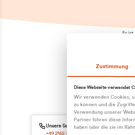
Es is
erneu
Falls
Suppo
Zustimmung
aufge
Unann
Zum
Diese Webseite verwendet C
Z
Oder
Wir verwenden Cookies, um
Kun
zu können und die Zugriff
Verwendung unserer Websi
Partner führen diese Info
ge
Unsere Service-Hotline
haben oder die sie im Ra
+49 2162 3769000