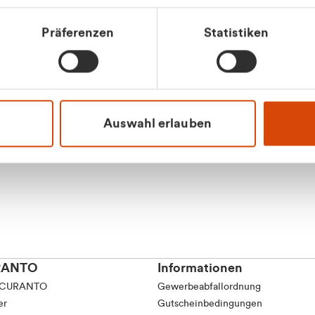
tkunde (inkl. MwSt.)
Präferenzen
Statistiken
tskunde (exkl. MwSt.)
Apilash Balanes
Vertrieb - Gewerbeku
0216 237 69050
Auswahl erlauben
RANTO
Informationen
 CURANTO
Gewerbeabfallordnung
er
Gutscheinbedingungen