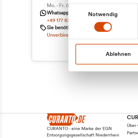
Priva
Mo. - Fr. 08.00 - 16:30 Uhr
Einwilligungsauswahl
Whatsapp
Notwendig
Geschäf
+49 177 8376058
Sie benötigen ein individuelles Angebot?
Unverbindliche Anfrage stellen
Ablehnen
CU
Über
CURANTO - eine Marke der EGN
Partn
Entsorgungsgesellschaft Niederrhein