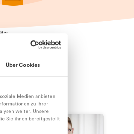
äter
Über Cookies
nlich
 soziale Medien anbieten
nformationen zu Ihrer
alysen weiter. Unsere
e Sie ihnen bereitgestellt