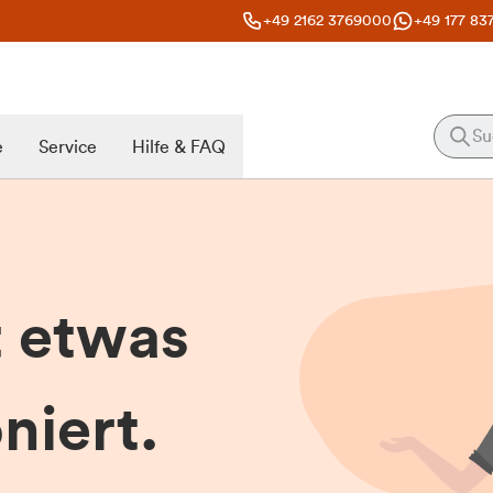
+49 2162 3769000
+49 177 83
e
Service
Hilfe & FAQ
t etwas
niert.