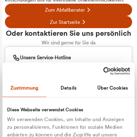
entschuldigen uns für eventuelle Unannehmlichkeiten.
Zum Abfallberater
Zur Startseite
Oder kontaktieren Sie uns persönlich
Wir sind gerne für Sie da
Unsere Service-Hotline
+49 2162 3769000
Mo. - Fr. 08.00 - 16:30 Uhr
Whatsapp
+49 177 8376058
Zustimmung
Details
Über Cookies
Sie benötigen ein individuelles Angebot?
Unverbindliche Anfrage stellen
Diese Webseite verwendet Cookies
Wir verwenden Cookies, um Inhalte und Anzeigen
zu personalisieren, Funktionen für soziale Medien
anbieten zu können und die Zugriffe auf unsere