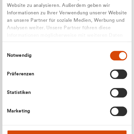
Website zu analysieren. Außerdem geben wir
Informationen zu Ihrer Verwendung unserer Website
an unsere Partner für soziale Medien, Werbung und
Analysen weiter. Unsere Partner führen diese
Apilash Balanesan
Informationen möglicherweise mit weiteren Daten
Vertrieb - Gewerbekunden
Zu welcher Kundengruppe
zusammen, die Sie ihnen bereitgestellt haben oder
0216 237 69050
Einwilligungsauswahl
die sie im Rahmen Ihrer Nutzung der Dienste
gehören Sie?
Notwendig
gesammelt haben.
Privatkunde (inkl. MwSt.)
Präferenzen
Geschäftskunde (exkl. MwSt.)
Statistiken
Julian Marek
Marketing
Vertrieb - Privatkunden
0216 237 69000