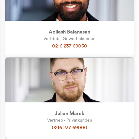
Apilash Balanesan
Vertrieb - Gewerbekunden
Zu welcher Kundengruppe
0216 237 69050
gehören Sie?
Privatkunde (inkl. MwSt.)
Geschäftskunde (exkl. MwSt.)
Julian Marek
Vertrieb - Privatkunden
0216 237 69000