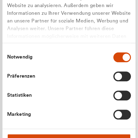
Website zu analysieren. Außerdem geben wir
Informationen zu Ihrer Verwendung unserer Website
an unsere Partner für soziale Medien, Werbung und
Analysen weiter. Unsere Partner führen diese
Apilash Balanesan
Informationen möglicherweise mit weiteren Daten
Vertrieb - Gewerbekunden
Zu welcher Kundengruppe
zusammen, die Sie ihnen bereitgestellt haben oder
0216 237 69050
Einwilligungsauswahl
die sie im Rahmen Ihrer Nutzung der Dienste
gehören Sie?
Notwendig
gesammelt haben.
Privatkunde (inkl. MwSt.)
Präferenzen
Geschäftskunde (exkl. MwSt.)
Statistiken
Julian Marek
Marketing
Vertrieb - Privatkunden
0216 237 69000