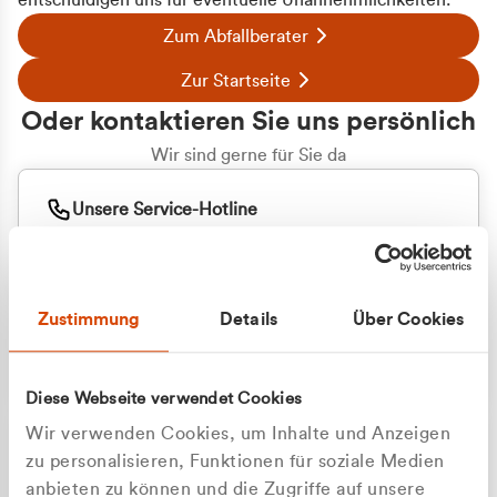
entschuldigen uns für eventuelle Unannehmlichkeiten.
Zum Abfallberater
Zur Startseite
Oder kontaktieren Sie uns persönlich
Wir sind gerne für Sie da
Unsere Service-Hotline
+49 2162 3769000
Mo. - Fr. 08.00 - 16:30 Uhr
Whatsapp
+49 177 8376058
Zustimmung
Details
Über Cookies
Sie benötigen ein individuelles Angebot?
Unverbindliche Anfrage stellen
Diese Webseite verwendet Cookies
Wir verwenden Cookies, um Inhalte und Anzeigen
zu personalisieren, Funktionen für soziale Medien
anbieten zu können und die Zugriffe auf unsere