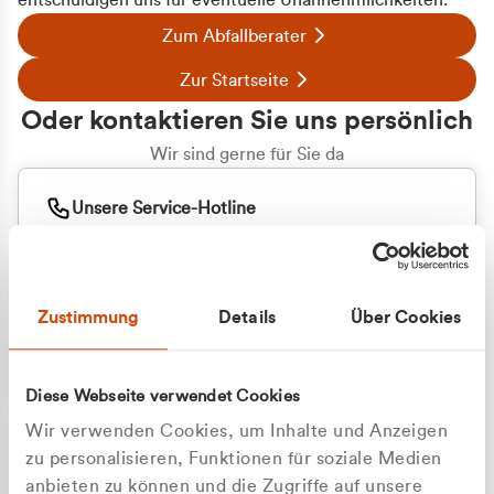
entschuldigen uns für eventuelle Unannehmlichkeiten.
Zum Abfallberater
Zur Startseite
Oder kontaktieren Sie uns persönlich
Wir sind gerne für Sie da
Unsere Service-Hotline
+49 2162 3769000
Mo. - Fr. 08.00 - 16:30 Uhr
Whatsapp
+49 177 8376058
Zustimmung
Details
Über Cookies
Sie benötigen ein individuelles Angebot?
Unverbindliche Anfrage stellen
Diese Webseite verwendet Cookies
Wir verwenden Cookies, um Inhalte und Anzeigen
zu personalisieren, Funktionen für soziale Medien
anbieten zu können und die Zugriffe auf unsere