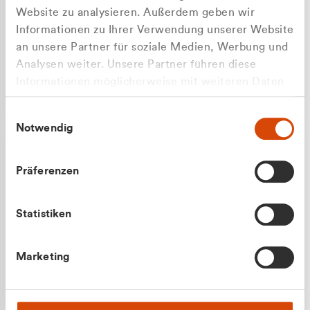
Website zu analysieren. Außerdem geben wir
Informationen zu Ihrer Verwendung unserer Website
an unsere Partner für soziale Medien, Werbung und
Analysen weiter. Unsere Partner führen diese
Apilash Balanesan
Informationen möglicherweise mit weiteren Daten
Vertrieb - Gewerbekunden
zusammen, die Sie ihnen bereitgestellt haben oder
0216 237 69050
Einwilligungsauswahl
die sie im Rahmen Ihrer Nutzung der Dienste
Notwendig
gesammelt haben.
Präferenzen
Statistiken
Julian Marek
Marketing
Vertrieb - Privatkunden
0216 237 69000