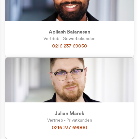
Apilash Balanesan
Vertrieb - Gewerbekunden
Zu welcher Kundengruppe
0216 237 69050
gehören Sie?
Privatkunde (inkl. MwSt.)
Geschäftskunde (exkl. MwSt.)
Julian Marek
Vertrieb - Privatkunden
0216 237 69000