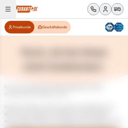
Privatkunde
Geschäftskunde
Huch, da hat etwas
nicht funktioniert.
Es ist ein unerwarteter Fehler aufgetreten. Bitte
versuchen Sie es später erneut.
Falls das Problem weiterhin besteht, kontaktieren Sie
bitte unseren Support und geben Sie, falls möglich,
weitere Informationen zum aufgetretenen Fehler an. Wir