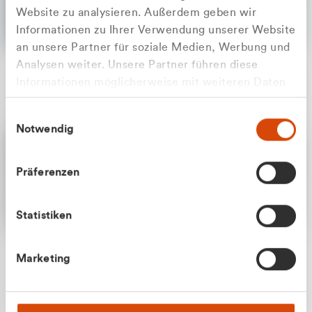
Website zu analysieren. Außerdem geben wir
Informationen zu Ihrer Verwendung unserer Website
an unsere Partner für soziale Medien, Werbung und
Analysen weiter. Unsere Partner führen diese
Apilash Balanesan
Informationen möglicherweise mit weiteren Daten
Vertrieb - Gewerbekunden
Zu welcher Kundengruppe
zusammen, die Sie ihnen bereitgestellt haben oder
0216 237 69050
Einwilligungsauswahl
die sie im Rahmen Ihrer Nutzung der Dienste
gehören Sie?
Notwendig
gesammelt haben.
Privatkunde (inkl. MwSt.)
Präferenzen
Geschäftskunde (exkl. MwSt.)
Statistiken
Julian Marek
Marketing
Vertrieb - Privatkunden
0216 237 69000