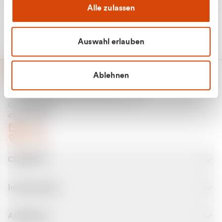
Alle zulassen
Auswahl erlauben
Ablehnen
CURANTO - eine Marke der EGN
Entsorgungsgesellschaft Niederrhein mbH
Greefsallee 1-5
41747 Viersen
E-Mail
Kontakt
CURANTO
Informationen
Abfallarten