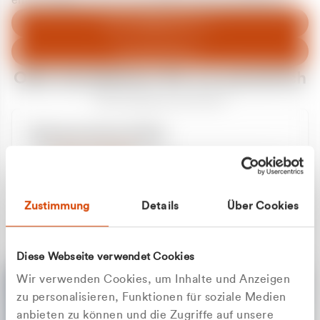
entschuldigen uns für eventuelle Unannehmlichkeiten.
Zum Abfallberater
Zur Startseite
Oder kontaktieren Sie uns persönlich
Wir sind gerne für Sie da
Unsere Service-Hotline
+49 2162 3769000
Mo. - Fr. 08.00 - 16:30 Uhr
Whatsapp
+49 177 8376058
Zustimmung
Details
Über Cookies
Sie benötigen ein individuelles Angebot?
Unverbindliche Anfrage stellen
Diese Webseite verwendet Cookies
Wir verwenden Cookies, um Inhalte und Anzeigen
zu personalisieren, Funktionen für soziale Medien
anbieten zu können und die Zugriffe auf unsere