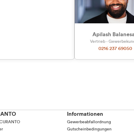
Präferenzen
Statistiken
Apilash Balanes
Vertrieb - Gewerbeku
0216 237 69050
Auswahl erlauben
RANTO
Informationen
 CURANTO
Gewerbeabfallordnung
er
Gutscheinbedingungen