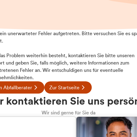
t ein unerwarteter Fehler aufgetreten. Bitte versuchen Sie es sp
t.
 das Problem weiterhin besteht, kontaktieren Sie bitte unseren
rt und geben Sie, falls möglich, weitere Informationen zum
Details
tretenen Fehler an. Wir entschuldigen uns für eventuelle
ehmlichkeiten.
 Abfallberater
Zur Startseite
ookies
 kontaktieren Sie uns persö
 Inhalte und Anzeigen zu personalisieren, Funktionen für
e auf unsere Website zu analysieren. Außerdem geben wir I
Wir sind gerne für Sie da
te an unsere Partner für soziale Medien, Werbung und An
rmationen möglicherweise mit weiteren Daten zusammen, di
hmen Ihrer Nutzung der Dienste gesammelt haben.