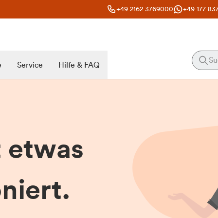
+49 2162 3769000
+49 177 83
e
Service
Hilfe & FAQ
t etwas
niert.