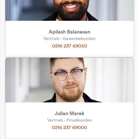
Apilash Balanesan
Vertrieb - Gewerbekunden
Zu welcher Kundengruppe
0216 237 69050
gehören Sie?
Privatkunde (inkl. MwSt.)
Geschäftskunde (exkl. MwSt.)
Julian Marek
Vertrieb - Privatkunden
0216 237 69000