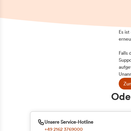
Es is
erneu
Falls
Suppo
aufge
Unann
Zum
Z
Oder
Kun
ge
Unsere Service-Hotline
+49 2162 3769000