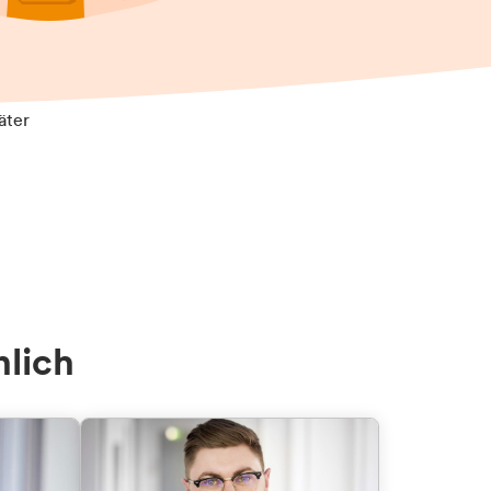
äter
nlich