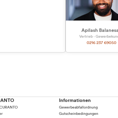
tkunde (inkl. MwSt.)
tskunde (exkl. MwSt.)
Apilash Balanes
Vertrieb - Gewerbeku
0216 237 69050
RANTO
Informationen
 CURANTO
Gewerbeabfallordnung
er
Gutscheinbedingungen