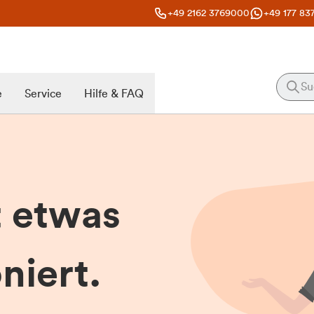
+49 2162 3769000
+49 177 83
e
Service
Hilfe & FAQ
t etwas
niert.