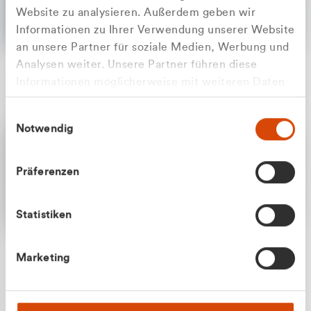
Website zu analysieren. Außerdem geben wir
Informationen zu Ihrer Verwendung unserer Website
an unsere Partner für soziale Medien, Werbung und
Analysen weiter. Unsere Partner führen diese
Apilash Balanesan
Informationen möglicherweise mit weiteren Daten
Vertrieb - Gewerbekunden
Zu welcher Kundengruppe
zusammen, die Sie ihnen bereitgestellt haben oder
0216 237 69050
Einwilligungsauswahl
die sie im Rahmen Ihrer Nutzung der Dienste
gehören Sie?
Notwendig
gesammelt haben.
Privatkunde (inkl. MwSt.)
Präferenzen
Geschäftskunde (exkl. MwSt.)
Statistiken
Julian Marek
Marketing
Vertrieb - Privatkunden
0216 237 69000