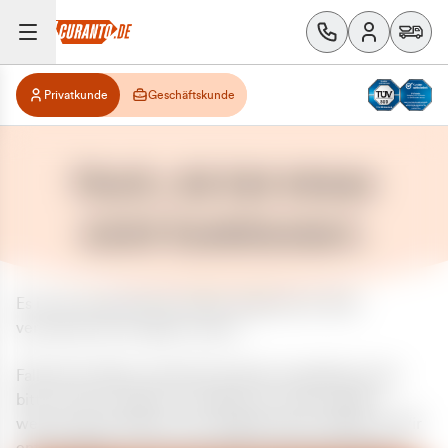
Privatkunde
Geschäftskunde
Huch, da hat etwas
nicht funktioniert.
Es ist ein unerwarteter Fehler aufgetreten. Bitte
versuchen Sie es später erneut.
Falls das Problem weiterhin besteht, kontaktieren Sie
bitte unseren Support und geben Sie, falls möglich,
weitere Informationen zum aufgetretenen Fehler an. Wir