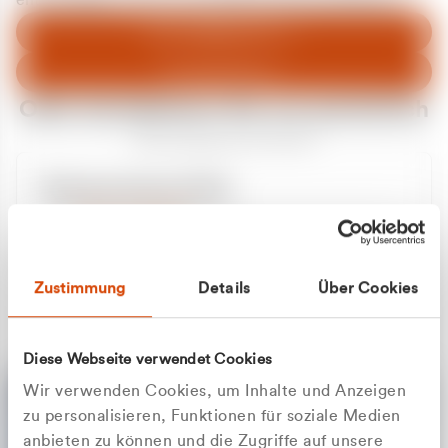
entschuldigen uns für eventuelle Unannehmlichkeiten.
Zum Abfallberater
Zur Startseite
Oder kontaktieren Sie uns persönlich
Wir sind gerne für Sie da
Unsere Service-Hotline
+49 2162 3769000
Mo. - Fr. 08.00 - 16:30 Uhr
Whatsapp
+49 177 8376058
Zustimmung
Details
Über Cookies
Sie benötigen ein individuelles Angebot?
Unverbindliche Anfrage stellen
Diese Webseite verwendet Cookies
Wir verwenden Cookies, um Inhalte und Anzeigen
zu personalisieren, Funktionen für soziale Medien
anbieten zu können und die Zugriffe auf unsere