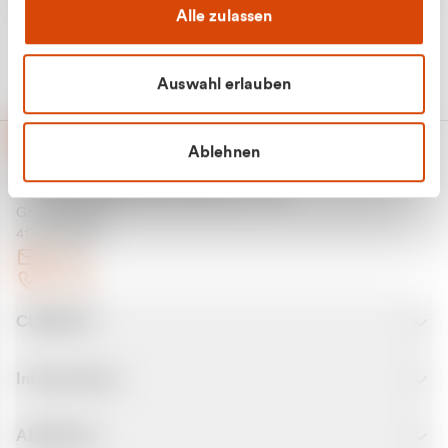
Alle zulassen
Auswahl erlauben
Ablehnen
CURANTO - eine Marke der EGN
Entsorgungsgesellschaft Niederrhein mbH
Greefsallee 1-5
41747 Viersen
E-Mail
Kontakt
CURANTO
Informationen
Abfallarten