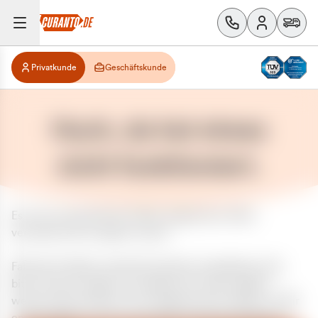
Privatkunde
Geschäftskunde
Huch, da hat etwas
nicht funktioniert.
Es ist ein unerwarteter Fehler aufgetreten. Bitte
versuchen Sie es später erneut.
Falls das Problem weiterhin besteht, kontaktieren Sie
bitte unseren Support und geben Sie, falls möglich,
weitere Informationen zum aufgetretenen Fehler an. Wir