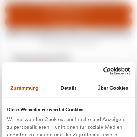
entschuldigen uns für eventuelle Unannehmlichkeiten.
Zum Abfallberater
Zur Startseite
Oder kontaktieren Sie uns persönlich
Wir sind gerne für Sie da
Unsere Service-Hotline
+49 2162 3769000
Mo. - Fr. 08.00 - 16:30 Uhr
Whatsapp
+49 177 8376058
Zustimmung
Details
Über Cookies
Sie benötigen ein individuelles Angebot?
Unverbindliche Anfrage stellen
Diese Webseite verwendet Cookies
Wir verwenden Cookies, um Inhalte und Anzeigen
zu personalisieren, Funktionen für soziale Medien
anbieten zu können und die Zugriffe auf unsere