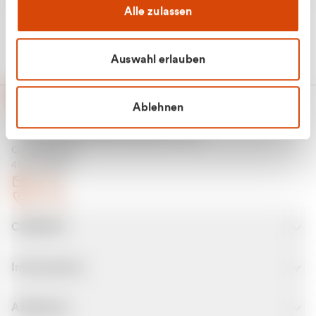
Alle zulassen
Auswahl erlauben
Ablehnen
CURANTO - eine Marke der EGN
Entsorgungsgesellschaft Niederrhein mbH
Greefsallee 1-5
41747 Viersen
E-Mail
Kontakt
CURANTO
Informationen
Abfallarten