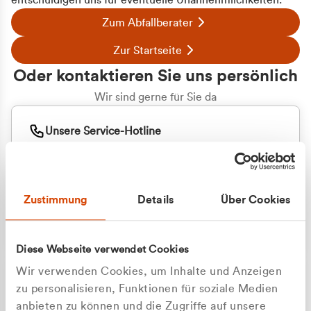
entschuldigen uns für eventuelle Unannehmlichkeiten.
Zum Abfallberater
Zur Startseite
Oder kontaktieren Sie uns persönlich
Wir sind gerne für Sie da
Unsere Service-Hotline
+49 2162 3769000
Mo. - Fr. 08.00 - 16:30 Uhr
Whatsapp
+49 177 8376058
Zustimmung
Details
Über Cookies
Sie benötigen ein individuelles Angebot?
Unverbindliche Anfrage stellen
Diese Webseite verwendet Cookies
Wir verwenden Cookies, um Inhalte und Anzeigen
zu personalisieren, Funktionen für soziale Medien
anbieten zu können und die Zugriffe auf unsere