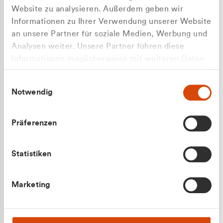
Website zu analysieren. Außerdem geben wir
Informationen zu Ihrer Verwendung unserer Website
an unsere Partner für soziale Medien, Werbung und
Analysen weiter. Unsere Partner führen diese
Apilash Balanesan
Informationen möglicherweise mit weiteren Daten
Vertrieb - Gewerbekunden
zusammen, die Sie ihnen bereitgestellt haben oder
0216 237 69050
Einwilligungsauswahl
die sie im Rahmen Ihrer Nutzung der Dienste
Notwendig
gesammelt haben.
Präferenzen
Statistiken
Julian Marek
Marketing
Vertrieb - Privatkunden
0216 237 69000