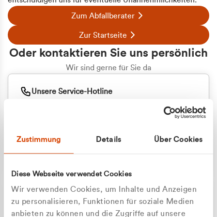
entschuldigen uns für eventuelle Unannehmlichkeiten.
Zum Abfallberater
Zur Startseite
Oder kontaktieren Sie uns persönlich
Wir sind gerne für Sie da
Unsere Service-Hotline
+49 2162 3769000
Mo. - Fr. 08.00 - 16:30 Uhr
Whatsapp
+49 177 8376058
Zustimmung
Details
Über Cookies
Sie benötigen ein individuelles Angebot?
Unverbindliche Anfrage stellen
Diese Webseite verwendet Cookies
Wir verwenden Cookies, um Inhalte und Anzeigen
zu personalisieren, Funktionen für soziale Medien
anbieten zu können und die Zugriffe auf unsere