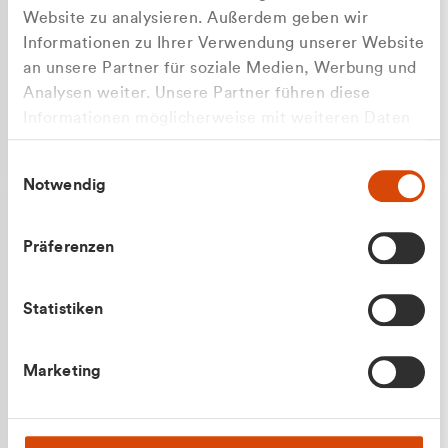
Website zu analysieren. Außerdem geben wir
Informationen zu Ihrer Verwendung unserer Website
an unsere Partner für soziale Medien, Werbung und
Analysen weiter. Unsere Partner führen diese
Apilash Balanesan
Informationen möglicherweise mit weiteren Daten
Vertrieb - Gewerbekunden
Zu welcher Kundengruppe
zusammen, die Sie ihnen bereitgestellt haben oder
0216 237 69050
Einwilligungsauswahl
die sie im Rahmen Ihrer Nutzung der Dienste
gehören Sie?
Notwendig
gesammelt haben.
Privatkunde (inkl. MwSt.)
Präferenzen
Geschäftskunde (exkl. MwSt.)
Statistiken
Julian Marek
Marketing
Vertrieb - Privatkunden
0216 237 69000