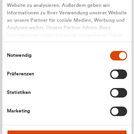
Website zu analysieren. Außerdem geben wir
Informationen zu Ihrer Verwendung unserer Website
an unsere Partner für soziale Medien, Werbung und
Analysen weiter. Unsere Partner führen diese
Apilash Balanesan
Informationen möglicherweise mit weiteren Daten
Vertrieb - Gewerbekunden
Zu welcher Kundengruppe
zusammen, die Sie ihnen bereitgestellt haben oder
0216 237 69050
Einwilligungsauswahl
die sie im Rahmen Ihrer Nutzung der Dienste
gehören Sie?
Notwendig
gesammelt haben.
Privatkunde (inkl. MwSt.)
Präferenzen
Geschäftskunde (exkl. MwSt.)
Statistiken
Julian Marek
Marketing
Vertrieb - Privatkunden
0216 237 69000