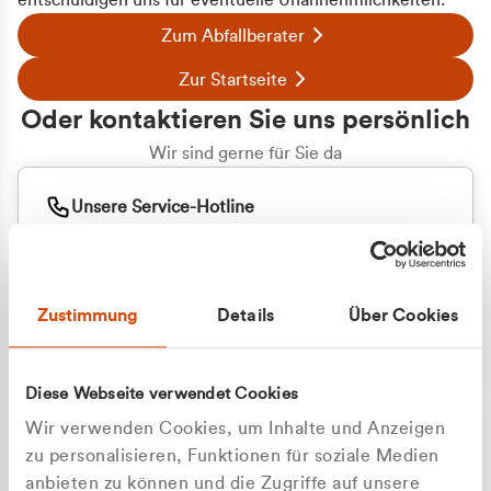
entschuldigen uns für eventuelle Unannehmlichkeiten.
Zum Abfallberater
Zur Startseite
Oder kontaktieren Sie uns persönlich
Wir sind gerne für Sie da
Unsere Service-Hotline
+49 2162 3769000
Mo. - Fr. 08.00 - 16:30 Uhr
Whatsapp
+49 177 8376058
Zustimmung
Details
Über Cookies
Sie benötigen ein individuelles Angebot?
Unverbindliche Anfrage stellen
Diese Webseite verwendet Cookies
Wir verwenden Cookies, um Inhalte und Anzeigen
zu personalisieren, Funktionen für soziale Medien
anbieten zu können und die Zugriffe auf unsere