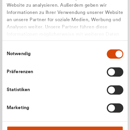
Website zu analysieren. Außerdem geben wir
Informationen zu Ihrer Verwendung unserer Website
an unsere Partner für soziale Medien, Werbung und
Analysen weiter. Unsere Partner führen diese
Apilash Balanesan
Informationen möglicherweise mit weiteren Daten
Vertrieb - Gewerbekunden
Zu welcher Kundengruppe
zusammen, die Sie ihnen bereitgestellt haben oder
0216 237 69050
Einwilligungsauswahl
die sie im Rahmen Ihrer Nutzung der Dienste
gehören Sie?
Notwendig
gesammelt haben.
Privatkunde (inkl. MwSt.)
Präferenzen
Geschäftskunde (exkl. MwSt.)
Statistiken
Julian Marek
Marketing
Vertrieb - Privatkunden
0216 237 69000