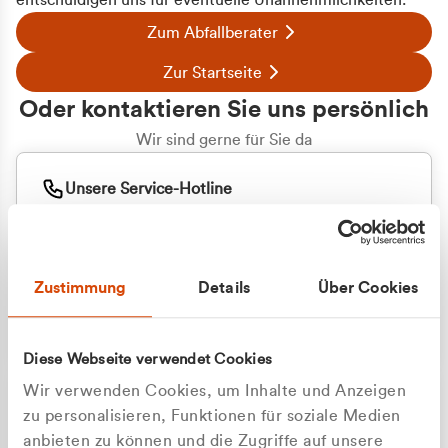
entschuldigen uns für eventuelle Unannehmlichkeiten.
Zum Abfallberater
Zur Startseite
Oder kontaktieren Sie uns persönlich
Wir sind gerne für Sie da
Unsere Service-Hotline
+49 2162 3769000
Mo. - Fr. 08.00 - 16:30 Uhr
Whatsapp
+49 177 8376058
Zustimmung
Details
Über Cookies
Sie benötigen ein individuelles Angebot?
Unverbindliche Anfrage stellen
Diese Webseite verwendet Cookies
Wir verwenden Cookies, um Inhalte und Anzeigen
zu personalisieren, Funktionen für soziale Medien
anbieten zu können und die Zugriffe auf unsere