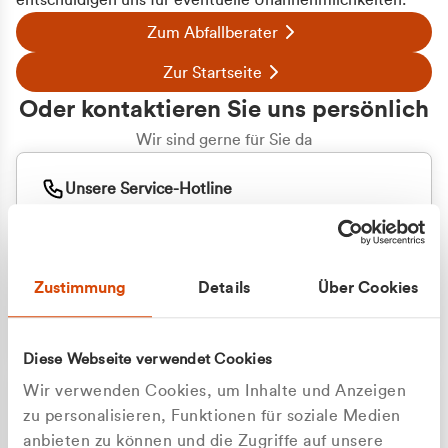
entschuldigen uns für eventuelle Unannehmlichkeiten.
Zum Abfallberater
Zur Startseite
Oder kontaktieren Sie uns persönlich
Wir sind gerne für Sie da
Unsere Service-Hotline
+49 2162 3769000
Mo. - Fr. 08.00 - 16:30 Uhr
Whatsapp
+49 177 8376058
Zustimmung
Details
Über Cookies
Sie benötigen ein individuelles Angebot?
Unverbindliche Anfrage stellen
Diese Webseite verwendet Cookies
Wir verwenden Cookies, um Inhalte und Anzeigen
zu personalisieren, Funktionen für soziale Medien
anbieten zu können und die Zugriffe auf unsere