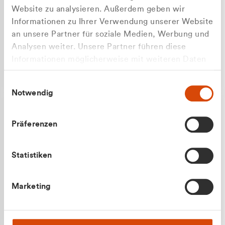
Website zu analysieren. Außerdem geben wir
Informationen zu Ihrer Verwendung unserer Website
an unsere Partner für soziale Medien, Werbung und
Analysen weiter. Unsere Partner führen diese
Apilash Balanesan
Informationen möglicherweise mit weiteren Daten
Vertrieb - Gewerbekunden
Zu welcher Kundengruppe
zusammen, die Sie ihnen bereitgestellt haben oder
0216 237 69050
Einwilligungsauswahl
die sie im Rahmen Ihrer Nutzung der Dienste
gehören Sie?
Notwendig
gesammelt haben.
Privatkunde (inkl. MwSt.)
Präferenzen
Geschäftskunde (exkl. MwSt.)
Statistiken
Julian Marek
Marketing
Vertrieb - Privatkunden
0216 237 69000