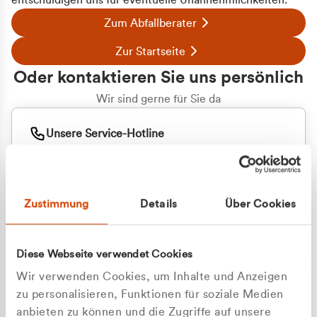
entschuldigen uns für eventuelle Unannehmlichkeiten.
Zum Abfallberater
Zur Startseite
Oder kontaktieren Sie uns persönlich
Wir sind gerne für Sie da
Unsere Service-Hotline
+49 2162 3769000
Mo. - Fr. 08.00 - 16:30 Uhr
Whatsapp
+49 177 8376058
Zustimmung
Details
Über Cookies
Sie benötigen ein individuelles Angebot?
Unverbindliche Anfrage stellen
Diese Webseite verwendet Cookies
Wir verwenden Cookies, um Inhalte und Anzeigen
zu personalisieren, Funktionen für soziale Medien
anbieten zu können und die Zugriffe auf unsere