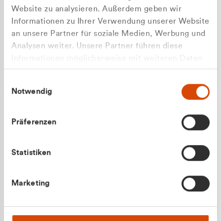
Website zu analysieren. Außerdem geben wir
Informationen zu Ihrer Verwendung unserer Website
an unsere Partner für soziale Medien, Werbung und
Analysen weiter. Unsere Partner führen diese
Apilash Balanesan
Informationen möglicherweise mit weiteren Daten
Vertrieb - Gewerbekunden
Zu welcher Kundengruppe
zusammen, die Sie ihnen bereitgestellt haben oder
0216 237 69050
Einwilligungsauswahl
die sie im Rahmen Ihrer Nutzung der Dienste
gehören Sie?
Notwendig
gesammelt haben.
Privatkunde (inkl. MwSt.)
Präferenzen
Geschäftskunde (exkl. MwSt.)
Statistiken
Julian Marek
Marketing
Vertrieb - Privatkunden
0216 237 69000