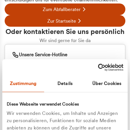
entschuldigen uns für eventuelle Unannehmlichkeiten.
Zum Abfallberater
Zur Startseite
Oder kontaktieren Sie uns persönlich
Wir sind gerne für Sie da
Unsere Service-Hotline
+49 2162 3769000
Mo. - Fr. 08.00 - 16:30 Uhr
Whatsapp
+49 177 8376058
Zustimmung
Details
Über Cookies
Sie benötigen ein individuelles Angebot?
Unverbindliche Anfrage stellen
Diese Webseite verwendet Cookies
Wir verwenden Cookies, um Inhalte und Anzeigen
zu personalisieren, Funktionen für soziale Medien
anbieten zu können und die Zugriffe auf unsere