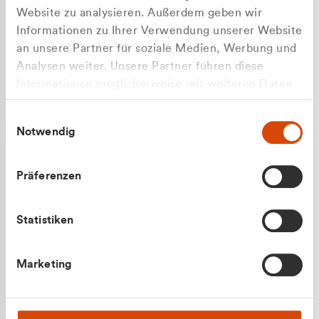
Website zu analysieren. Außerdem geben wir
Informationen zu Ihrer Verwendung unserer Website
an unsere Partner für soziale Medien, Werbung und
Analysen weiter. Unsere Partner führen diese
Apilash Balanesan
Informationen möglicherweise mit weiteren Daten
Vertrieb - Gewerbekunden
Zu welcher Kundengruppe
zusammen, die Sie ihnen bereitgestellt haben oder
0216 237 69050
Einwilligungsauswahl
die sie im Rahmen Ihrer Nutzung der Dienste
gehören Sie?
Notwendig
gesammelt haben.
Privatkunde (inkl. MwSt.)
Präferenzen
Geschäftskunde (exkl. MwSt.)
Statistiken
Julian Marek
Marketing
Vertrieb - Privatkunden
0216 237 69000