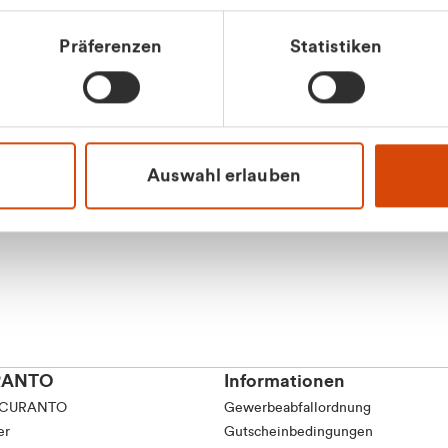
tkunde (inkl. MwSt.)
Präferenzen
Statistiken
tskunde (exkl. MwSt.)
Apilash Balanes
Vertrieb - Gewerbeku
0216 237 69050
Auswahl erlauben
RANTO
Informationen
 CURANTO
Gewerbeabfallordnung
er
Gutscheinbedingungen