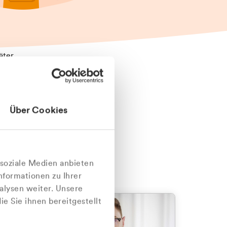
äter
Über Cookies
nlich
 soziale Medien anbieten
nformationen zu Ihrer
alysen weiter. Unsere
e Sie ihnen bereitgestellt