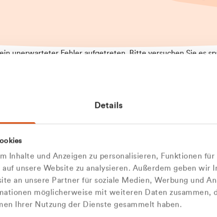
t ein unerwarteter Fehler aufgetreten. Bitte versuchen Sie es sp
t.
 das Problem weiterhin besteht, kontaktieren Sie bitte unseren
rt und geben Sie, falls möglich, weitere Informationen zum
Details
tretenen Fehler an. Wir entschuldigen uns für eventuelle
ehmlichkeiten.
 Abfallberater
Zur Startseite
ookies
u welcher
 kontaktieren Sie uns persö
 Inhalte und Anzeigen zu personalisieren, Funktionen für
dengruppe
e auf unsere Website zu analysieren. Außerdem geben wir I
Wir sind gerne für Sie da
te an unsere Partner für soziale Medien, Werbung und An
rmationen möglicherweise mit weiteren Daten zusammen, di
hören Sie?
hmen Ihrer Nutzung der Dienste gesammelt haben.