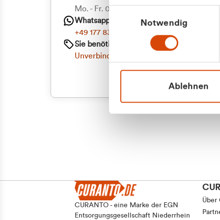
Priva
Mo. - Fr. 08.00 - 16:30 Uhr
Einwilligungsauswahl
Whatsapp
Notwendig
Geschäf
+49 177 8376058
Sie benötigen ein individuelles Angebot?
Unverbindliche Anfrage stellen
Ablehnen
CU
Über
CURANTO - eine Marke der EGN
Partn
Entsorgungsgesellschaft Niederrhein