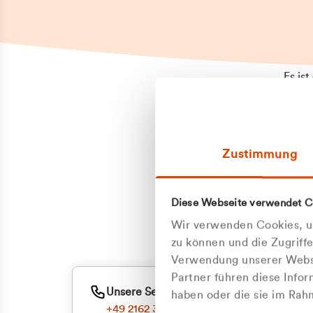
Es is
erneu
Falls
Suppo
Zustimmung
aufge
Unann
Zum
Diese Webseite verwendet C
Z
Oder
Wir verwenden Cookies, um
Kun
zu können und die Zugriff
Verwendung unserer Websi
Partner führen diese Info
ge
Unsere Service-Hotline
haben oder die sie im Ra
+49 2162 3769000