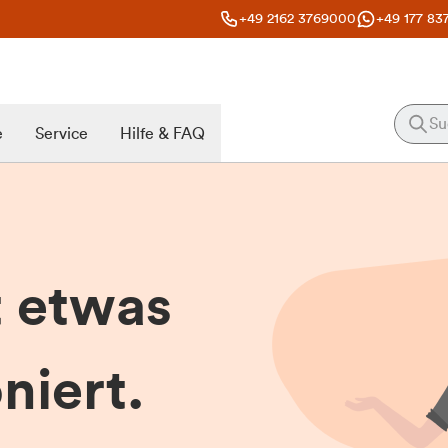
+49 2162 3769000
+49 177 83
e
Service
Hilfe & FAQ
t etwas
niert.