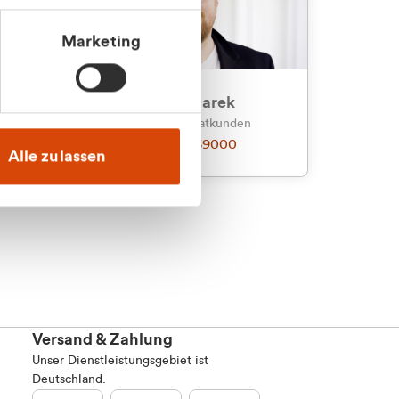
Marketing
an
Julian Marek
nden
Vertrieb - Privatkunden
0216 237 69000
Alle zulassen
Versand & Zahlung
Unser Dienstleistungsgebiet ist
Deutschland.