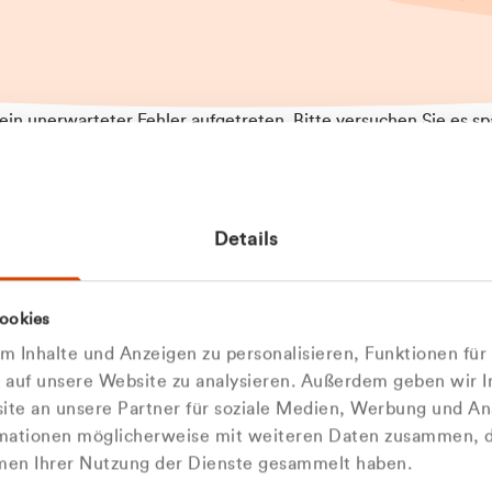
t ein unerwarteter Fehler aufgetreten. Bitte versuchen Sie es sp
t.
 das Problem weiterhin besteht, kontaktieren Sie bitte unseren
rt und geben Sie, falls möglich, weitere Informationen zum
Details
tretenen Fehler an. Wir entschuldigen uns für eventuelle
ehmlichkeiten.
 Abfallberater
Zur Startseite
ookies
 kontaktieren Sie uns persö
 Inhalte und Anzeigen zu personalisieren, Funktionen für
e auf unsere Website zu analysieren. Außerdem geben wir I
Wir sind gerne für Sie da
te an unsere Partner für soziale Medien, Werbung und An
rmationen möglicherweise mit weiteren Daten zusammen, di
hmen Ihrer Nutzung der Dienste gesammelt haben.