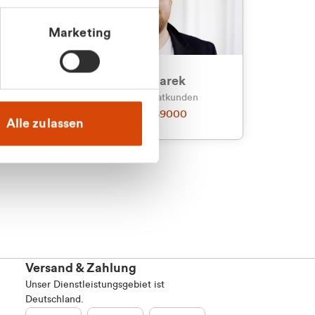
Marketing
an
Julian Marek
nden
Vertrieb - Privatkunden
0216 237 69000
Alle zulassen
Versand & Zahlung
Unser Dienstleistungsgebiet ist
Deutschland.