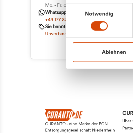
Mo. - Fr. 08.00 - 16:30 Uhr
Einwilligungsauswahl
Whatsapp
Notwendig
+49 177 8376058
Sie benötigen ein individuelles Angebot?
Unverbindliche Anfrage stellen
Ablehnen
CU
Über
CURANTO - eine Marke der EGN
Partn
Entsorgungsgesellschaft Niederrhein