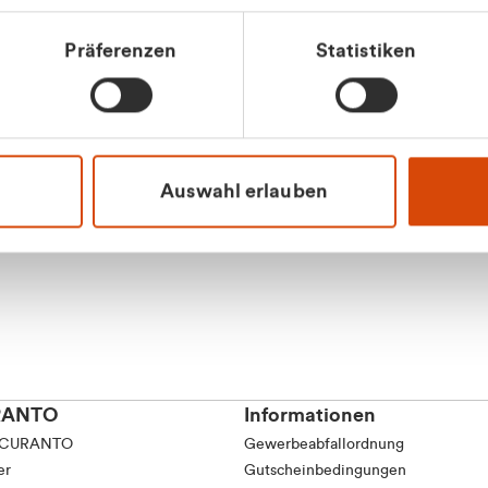
Präferenzen
Statistiken
Apilash Balanes
Vertrieb - Gewerbeku
0216 237 69050
Auswahl erlauben
RANTO
Informationen
 CURANTO
Gewerbeabfallordnung
er
Gutscheinbedingungen