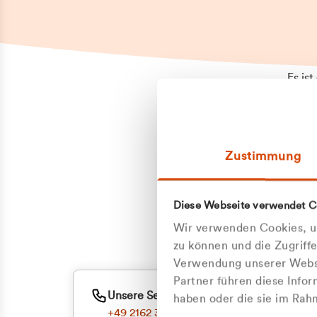
Es is
erneu
Falls
Suppo
Zustimmung
aufge
Unann
Zum
Diese Webseite verwendet C
Oder
Wir verwenden Cookies, um
zu können und die Zugriff
Verwendung unserer Websi
Partner führen diese Info
Unsere Service-Hotline
haben oder die sie im Ra
+49 2162 3769000