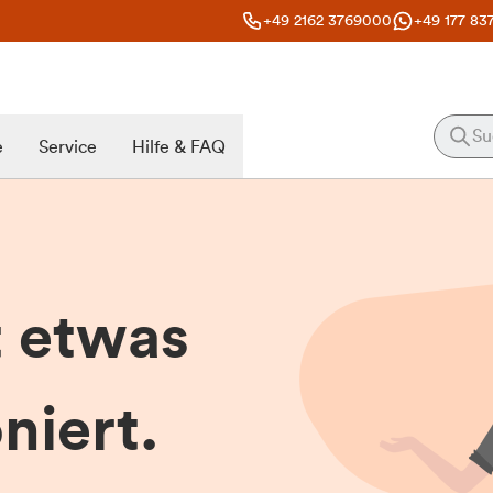
+49 2162 3769000
+49 177 83
e
Service
Hilfe & FAQ
t etwas
niert.