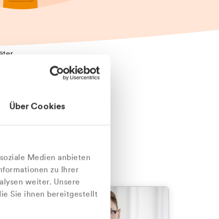
äter
Über Cookies
nlich
 soziale Medien anbieten
nformationen zu Ihrer
alysen weiter. Unsere
e Sie ihnen bereitgestellt