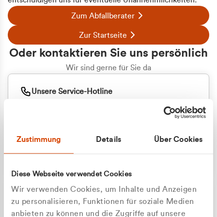
entschuldigen uns für eventuelle Unannehmlichkeiten.
Zum Abfallberater
Zur Startseite
Oder kontaktieren Sie uns persönlich
Wir sind gerne für Sie da
Unsere Service-Hotline
+49 2162 3769000
Mo. - Fr. 08.00 - 16:30 Uhr
Whatsapp
+49 177 8376058
Zustimmung
Details
Über Cookies
Sie benötigen ein individuelles Angebot?
Unverbindliche Anfrage stellen
Diese Webseite verwendet Cookies
Wir verwenden Cookies, um Inhalte und Anzeigen
zu personalisieren, Funktionen für soziale Medien
anbieten zu können und die Zugriffe auf unsere