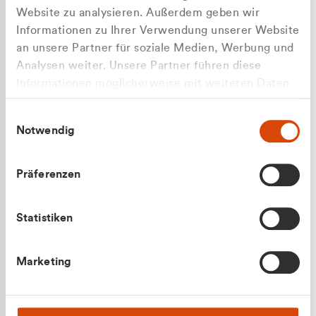
Website zu analysieren. Außerdem geben wir
Informationen zu Ihrer Verwendung unserer Website
an unsere Partner für soziale Medien, Werbung und
Analysen weiter. Unsere Partner führen diese
Apilash Balanesan
Informationen möglicherweise mit weiteren Daten
Vertrieb - Gewerbekunden
Zu welcher Kundengruppe
zusammen, die Sie ihnen bereitgestellt haben oder
0216 237 69050
Einwilligungsauswahl
die sie im Rahmen Ihrer Nutzung der Dienste
gehören Sie?
Notwendig
gesammelt haben.
Privatkunde (inkl. MwSt.)
Präferenzen
Geschäftskunde (exkl. MwSt.)
Statistiken
Julian Marek
Marketing
Vertrieb - Privatkunden
0216 237 69000