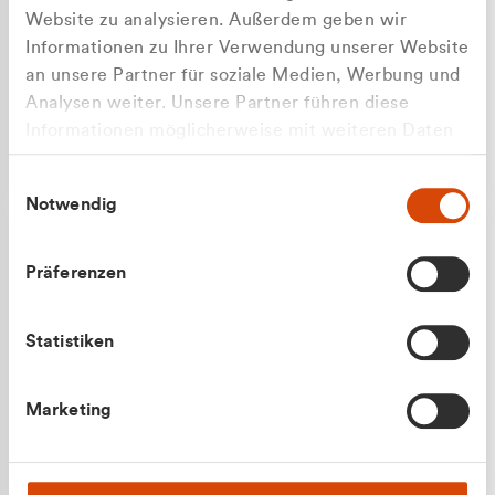
Website zu analysieren. Außerdem geben wir
Informationen zu Ihrer Verwendung unserer Website
an unsere Partner für soziale Medien, Werbung und
Analysen weiter. Unsere Partner führen diese
Apilash Balanesan
Informationen möglicherweise mit weiteren Daten
Vertrieb - Gewerbekunden
zusammen, die Sie ihnen bereitgestellt haben oder
0216 237 69050
Einwilligungsauswahl
die sie im Rahmen Ihrer Nutzung der Dienste
Notwendig
gesammelt haben.
Präferenzen
Statistiken
Julian Marek
Marketing
Vertrieb - Privatkunden
0216 237 69000