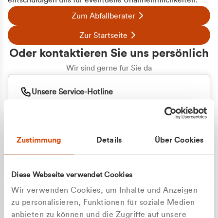
entschuldigen uns für eventuelle Unannehmlichkeiten.
Zum Abfallberater
Zur Startseite
Oder kontaktieren Sie uns persönlich
Wir sind gerne für Sie da
Unsere Service-Hotline
+49 2162 3769000
Mo. - Fr. 08.00 - 16:30 Uhr
Whatsapp
+49 177 8376058
Zustimmung
Details
Über Cookies
Sie benötigen ein individuelles Angebot?
Unverbindliche Anfrage stellen
Diese Webseite verwendet Cookies
Wir verwenden Cookies, um Inhalte und Anzeigen
zu personalisieren, Funktionen für soziale Medien
anbieten zu können und die Zugriffe auf unsere