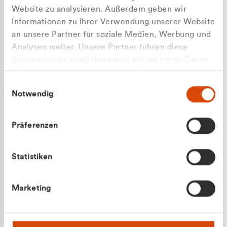
Website zu analysieren. Außerdem geben wir
Informationen zu Ihrer Verwendung unserer Website
an unsere Partner für soziale Medien, Werbung und
Analysen weiter. Unsere Partner führen diese
Apilash Balanesan
Informationen möglicherweise mit weiteren Daten
Vertrieb - Gewerbekunden
zusammen, die Sie ihnen bereitgestellt haben oder
0216 237 69050
Einwilligungsauswahl
die sie im Rahmen Ihrer Nutzung der Dienste
Notwendig
gesammelt haben.
Präferenzen
Statistiken
Julian Marek
Marketing
Vertrieb - Privatkunden
0216 237 69000