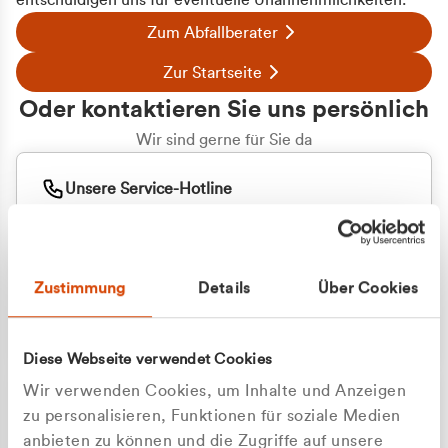
entschuldigen uns für eventuelle Unannehmlichkeiten.
Zum Abfallberater
Zur Startseite
Oder kontaktieren Sie uns persönlich
Wir sind gerne für Sie da
Unsere Service-Hotline
+49 2162 3769000
Mo. - Fr. 08.00 - 16:30 Uhr
Whatsapp
+49 177 8376058
Zustimmung
Details
Über Cookies
Sie benötigen ein individuelles Angebot?
Unverbindliche Anfrage stellen
Diese Webseite verwendet Cookies
Wir verwenden Cookies, um Inhalte und Anzeigen
zu personalisieren, Funktionen für soziale Medien
anbieten zu können und die Zugriffe auf unsere