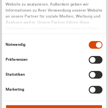
Website zu analysieren. Außerdem geben wir
Informationen zu Ihrer Verwendung unserer Website
an unsere Partner für soziale Medien, Werbung und
Analysen weiter. Unsere Partner führen diese
Apilash Balanesan
Informationen möglicherweise mit weiteren Daten
Vertrieb - Gewerbekunden
Zu welcher Kundengruppe
zusammen, die Sie ihnen bereitgestellt haben oder
0216 237 69050
Einwilligungsauswahl
die sie im Rahmen Ihrer Nutzung der Dienste
gehören Sie?
Notwendig
gesammelt haben.
Privatkunde (inkl. MwSt.)
Präferenzen
Geschäftskunde (exkl. MwSt.)
Statistiken
Julian Marek
Marketing
Vertrieb - Privatkunden
0216 237 69000