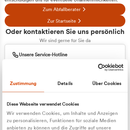
entschuldigen uns für eventuelle Unannehmlichkeiten.
Zum Abfallberater
Zur Startseite
Oder kontaktieren Sie uns persönlich
Wir sind gerne für Sie da
Unsere Service-Hotline
+49 2162 3769000
Mo. - Fr. 08.00 - 16:30 Uhr
Whatsapp
+49 177 8376058
Zustimmung
Details
Über Cookies
Sie benötigen ein individuelles Angebot?
Unverbindliche Anfrage stellen
Diese Webseite verwendet Cookies
Wir verwenden Cookies, um Inhalte und Anzeigen
zu personalisieren, Funktionen für soziale Medien
anbieten zu können und die Zugriffe auf unsere