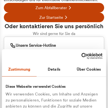
entschuldigen uns für eventuelle Unannehmlichkeiten.
Zum Abfallberater
Zur Startseite
Oder kontaktieren Sie uns persönlich
Wir sind gerne für Sie da
Unsere Service-Hotline
+49 2162 3769000
Mo. - Fr. 08.00 - 16:30 Uhr
Whatsapp
+49 177 8376058
Zustimmung
Details
Über Cookies
Sie benötigen ein individuelles Angebot?
Unverbindliche Anfrage stellen
Diese Webseite verwendet Cookies
Wir verwenden Cookies, um Inhalte und Anzeigen
zu personalisieren, Funktionen für soziale Medien
anbieten zu können und die Zugriffe auf unsere