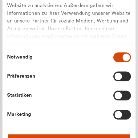
Website zu analysieren. Außerdem geben wir
Informationen zu Ihrer Verwendung unserer Website
an unsere Partner für soziale Medien, Werbung und
Analysen weiter. Unsere Partner führen diese
Apilash Balanesan
Informationen möglicherweise mit weiteren Daten
Vertrieb - Gewerbekunden
zusammen, die Sie ihnen bereitgestellt haben oder
0216 237 69050
Einwilligungsauswahl
die sie im Rahmen Ihrer Nutzung der Dienste
Notwendig
gesammelt haben.
Präferenzen
Statistiken
Julian Marek
Marketing
Vertrieb - Privatkunden
0216 237 69000