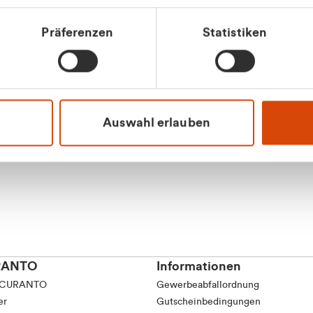
Präferenzen
Statistiken
Apilash Balanes
Vertrieb - Gewerbeku
0216 237 69050
Auswahl erlauben
RANTO
Informationen
 CURANTO
Gewerbeabfallordnung
er
Gutscheinbedingungen