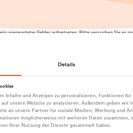
t ein unerwarteter Fehler aufgetreten. Bitte versuchen Sie es sp
t.
 das Problem weiterhin besteht, kontaktieren Sie bitte unseren
rt und geben Sie, falls möglich, weitere Informationen zum
Details
tretenen Fehler an. Wir entschuldigen uns für eventuelle
ehmlichkeiten.
 Abfallberater
Zur Startseite
ookies
 kontaktieren Sie uns persö
 Inhalte und Anzeigen zu personalisieren, Funktionen für
e auf unsere Website zu analysieren. Außerdem geben wir I
Wir sind gerne für Sie da
te an unsere Partner für soziale Medien, Werbung und An
rmationen möglicherweise mit weiteren Daten zusammen, di
hmen Ihrer Nutzung der Dienste gesammelt haben.