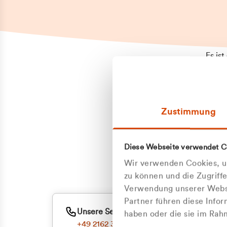
Es is
erneu
Falls
Suppo
Zustimmung
aufge
Unann
Zum
Diese Webseite verwendet C
Oder
Wir verwenden Cookies, um
zu können und die Zugriff
Verwendung unserer Websi
Partner führen diese Info
Unsere Service-Hotline
haben oder die sie im Ra
+49 2162 3769000