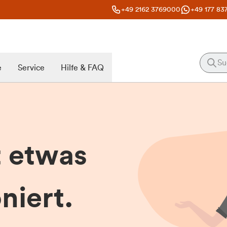
+49 2162 3769000
+49 177 83
e
Service
Hilfe & FAQ
t etwas
niert.