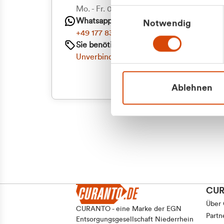
Mo. - Fr. 08.00 - 16:30 Uhr
Einwilligungsauswahl
Whatsapp
Notwendig
+49 177 8376058
Sie benötigen ein individuelles Angebot?
Unverbindliche Anfrage stellen
Ablehnen
CU
Über
CURANTO - eine Marke der EGN
Partn
Entsorgungsgesellschaft Niederrhein