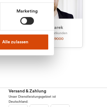
Marketing
an
Julian Marek
nden
Vertrieb - Privatkunden
0216 237 69000
Alle zulassen
Versand & Zahlung
Unser Dienstleistungsgebiet ist
Deutschland.