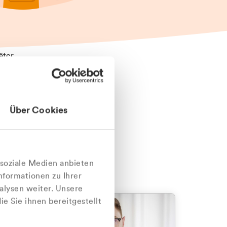
äter
Über Cookies
nlich
 soziale Medien anbieten
nformationen zu Ihrer
alysen weiter. Unsere
e Sie ihnen bereitgestellt