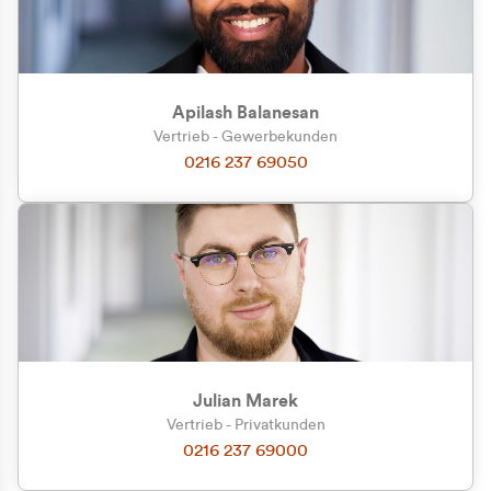
Apilash Balanesan
Vertrieb - Gewerbekunden
Zu welcher Kundengruppe
0216 237 69050
gehören Sie?
Privatkunde (inkl. MwSt.)
Geschäftskunde (exkl. MwSt.)
Julian Marek
Vertrieb - Privatkunden
0216 237 69000