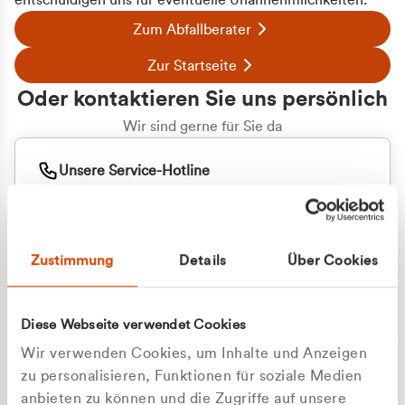
entschuldigen uns für eventuelle Unannehmlichkeiten.
Zum Abfallberater
Zur Startseite
Oder kontaktieren Sie uns persönlich
Wir sind gerne für Sie da
Unsere Service-Hotline
+49 2162 3769000
Mo. - Fr. 08.00 - 16:30 Uhr
Whatsapp
+49 177 8376058
Zustimmung
Details
Über Cookies
Sie benötigen ein individuelles Angebot?
Unverbindliche Anfrage stellen
Diese Webseite verwendet Cookies
Wir verwenden Cookies, um Inhalte und Anzeigen
zu personalisieren, Funktionen für soziale Medien
anbieten zu können und die Zugriffe auf unsere