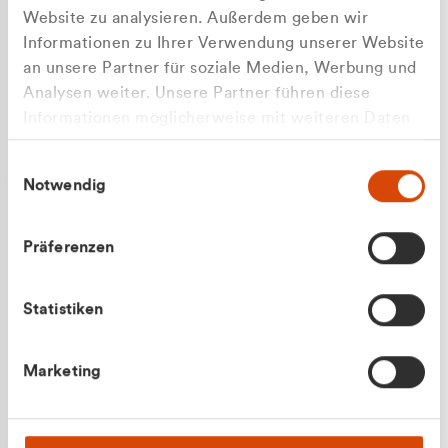
Website zu analysieren. Außerdem geben wir
Informationen zu Ihrer Verwendung unserer Website
an unsere Partner für soziale Medien, Werbung und
Analysen weiter. Unsere Partner führen diese
Apilash Balanesan
Informationen möglicherweise mit weiteren Daten
Vertrieb - Gewerbekunden
Zu welcher Kundengruppe
zusammen, die Sie ihnen bereitgestellt haben oder
0216 237 69050
Einwilligungsauswahl
die sie im Rahmen Ihrer Nutzung der Dienste
gehören Sie?
Notwendig
gesammelt haben.
Privatkunde (inkl. MwSt.)
Präferenzen
Geschäftskunde (exkl. MwSt.)
Statistiken
Julian Marek
Marketing
Vertrieb - Privatkunden
0216 237 69000