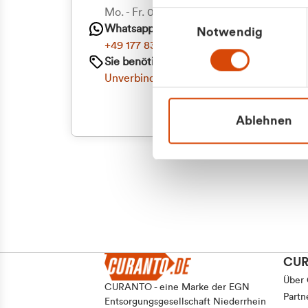
Mo. - Fr. 08.00 - 16:30 Uhr
Einwilligungsauswahl
Whatsapp
Notwendig
+49 177 8376058
Sie benötigen ein individuelles Angebot?
Unverbindliche Anfrage stellen
Ablehnen
CU
Über
CURANTO - eine Marke der EGN
Partn
Entsorgungsgesellschaft Niederrhein