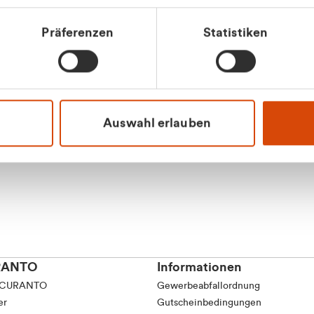
Präferenzen
Statistiken
Apilash Balanes
Vertrieb - Gewerbeku
0216 237 69050
Auswahl erlauben
RANTO
Informationen
 CURANTO
Gewerbeabfallordnung
er
Gutscheinbedingungen