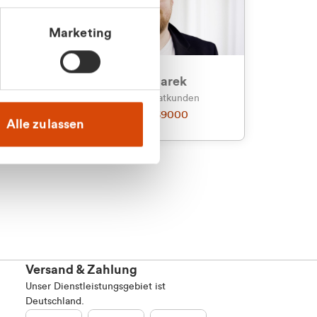
Marketing
an
Julian Marek
nden
Vertrieb - Privatkunden
0216 237 69000
Alle zulassen
Versand & Zahlung
Unser Dienstleistungsgebiet ist
Deutschland.