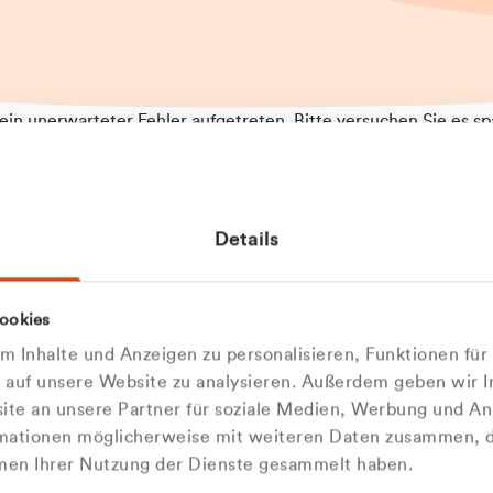
t ein unerwarteter Fehler aufgetreten. Bitte versuchen Sie es sp
t.
 das Problem weiterhin besteht, kontaktieren Sie bitte unseren
rt und geben Sie, falls möglich, weitere Informationen zum
Details
tretenen Fehler an. Wir entschuldigen uns für eventuelle
ehmlichkeiten.
 Abfallberater
Zur Startseite
ookies
 kontaktieren Sie uns persö
 Inhalte und Anzeigen zu personalisieren, Funktionen für
e auf unsere Website zu analysieren. Außerdem geben wir I
Wir sind gerne für Sie da
te an unsere Partner für soziale Medien, Werbung und An
rmationen möglicherweise mit weiteren Daten zusammen, di
hmen Ihrer Nutzung der Dienste gesammelt haben.