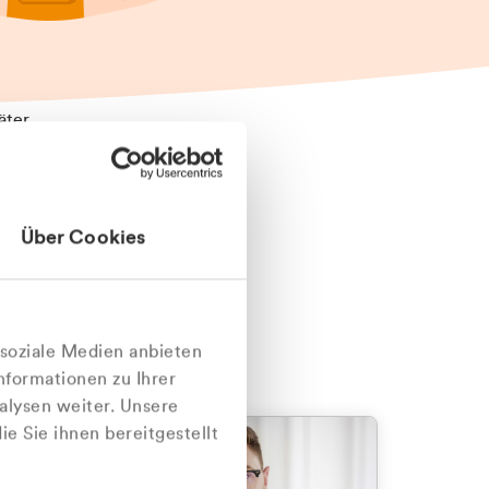
äter
Über Cookies
nlich
 soziale Medien anbieten
nformationen zu Ihrer
alysen weiter. Unsere
e Sie ihnen bereitgestellt