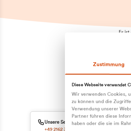
Es is
erneu
Falls
Suppo
Zustimmung
aufge
Unann
Zum
Diese Webseite verwendet C
Oder
Wir verwenden Cookies, um
zu können und die Zugriff
Verwendung unserer Websi
Partner führen diese Info
Unsere Service-Hotline
haben oder die sie im Ra
+49 2162 3769000