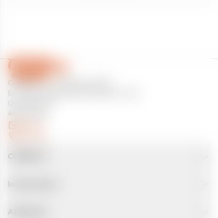
CURANTO - eine Marke der EGN
Entsorgungsgesellschaft Niederrhein mbH
Greefsallee 1-5
41747 Viersen
E-Mail
Kontakt
CURANTO
Informationen
Abfallarten