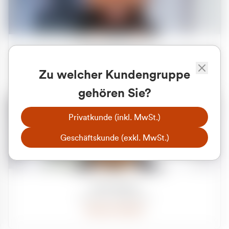
Apilash Balanesan
Vertrieb - Gewerbekunden
Zu welcher Kundengruppe
0216 237 69050
gehören Sie?
Privatkunde (inkl. MwSt.)
Geschäftskunde (exkl. MwSt.)
Julian Marek
Vertrieb - Privatkunden
0216 237 69000