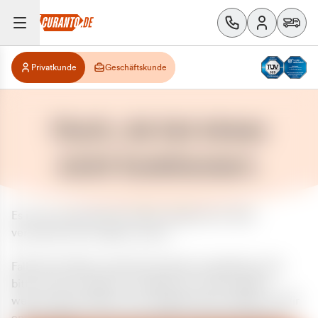
Privatkunde
Geschäftskunde
Huch, da hat etwas
nicht funktioniert.
Es ist ein unerwarteter Fehler aufgetreten. Bitte
versuchen Sie es später erneut.
Falls das Problem weiterhin besteht, kontaktieren Sie
bitte unseren Support und geben Sie, falls möglich,
weitere Informationen zum aufgetretenen Fehler an. Wir