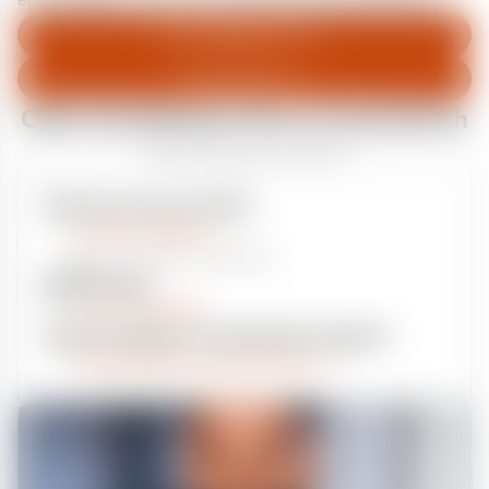
entschuldigen uns für eventuelle Unannehmlichkeiten.
Zum Abfallberater
Zur Startseite
Oder kontaktieren Sie uns persönlich
Wir sind gerne für Sie da
Unsere Service-Hotline
+49 2162 3769000
Mo. - Fr. 08.00 - 16:30 Uhr
Whatsapp
+49 177 8376058
Sie benötigen ein individuelles Angebot?
Unverbindliche Anfrage stellen