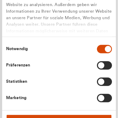
Website zu analysieren. Außerdem geben wir
Informationen zu Ihrer Verwendung unserer Website
an unsere Partner für soziale Medien, Werbung und
Analysen weiter. Unsere Partner führen diese
Apilash Balanesan
Informationen möglicherweise mit weiteren Daten
Vertrieb - Gewerbekunden
zusammen, die Sie ihnen bereitgestellt haben oder
0216 237 69050
Einwilligungsauswahl
die sie im Rahmen Ihrer Nutzung der Dienste
Notwendig
gesammelt haben.
Präferenzen
Statistiken
Julian Marek
Marketing
Vertrieb - Privatkunden
0216 237 69000