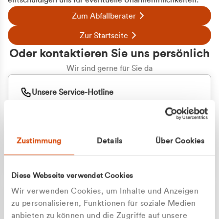
entschuldigen uns für eventuelle Unannehmlichkeiten.
Zum Abfallberater
Zur Startseite
Oder kontaktieren Sie uns persönlich
Wir sind gerne für Sie da
Unsere Service-Hotline
+49 2162 3769000
Mo. - Fr. 08.00 - 16:30 Uhr
Whatsapp
+49 177 8376058
Zustimmung
Details
Über Cookies
Sie benötigen ein individuelles Angebot?
Unverbindliche Anfrage stellen
Diese Webseite verwendet Cookies
Wir verwenden Cookies, um Inhalte und Anzeigen
zu personalisieren, Funktionen für soziale Medien
anbieten zu können und die Zugriffe auf unsere