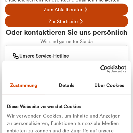
entschuldigen uns für eventuelle Unannehmlichkeiten.
Zum Abfallberater
Zur Startseite
Oder kontaktieren Sie uns persönlich
Wir sind gerne für Sie da
Unsere Service-Hotline
+49 2162 3769000
Mo. - Fr. 08.00 - 16:30 Uhr
Whatsapp
+49 177 8376058
Zustimmung
Details
Über Cookies
Sie benötigen ein individuelles Angebot?
Unverbindliche Anfrage stellen
Diese Webseite verwendet Cookies
Wir verwenden Cookies, um Inhalte und Anzeigen
zu personalisieren, Funktionen für soziale Medien
anbieten zu können und die Zugriffe auf unsere