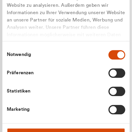
Website zu analysieren. Außerdem geben wir
Informationen zu Ihrer Verwendung unserer Website
an unsere Partner für soziale Medien, Werbung und
Analysen weiter. Unsere Partner führen diese
Apilash Balanesan
Informationen möglicherweise mit weiteren Daten
Vertrieb - Gewerbekunden
zusammen, die Sie ihnen bereitgestellt haben oder
0216 237 69050
Einwilligungsauswahl
die sie im Rahmen Ihrer Nutzung der Dienste
Notwendig
gesammelt haben.
Präferenzen
Statistiken
Julian Marek
Marketing
Vertrieb - Privatkunden
0216 237 69000