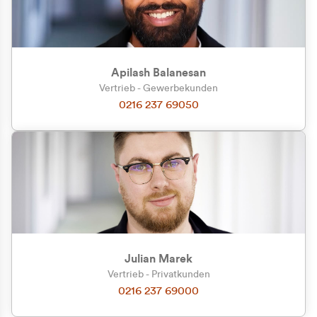
Apilash Balanesan
Vertrieb - Gewerbekunden
Zu welcher Kundengruppe
0216 237 69050
gehören Sie?
Privatkunde (inkl. MwSt.)
Geschäftskunde (exkl. MwSt.)
Julian Marek
Vertrieb - Privatkunden
0216 237 69000