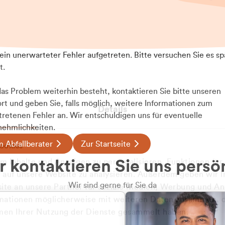
t ein unerwarteter Fehler aufgetreten. Bitte versuchen Sie es sp
t.
 das Problem weiterhin besteht, kontaktieren Sie bitte unseren
rt und geben Sie, falls möglich, weitere Informationen zum
Details
tretenen Fehler an. Wir entschuldigen uns für eventuelle
ehmlichkeiten.
 Abfallberater
Zur Startseite
ookies
 kontaktieren Sie uns persö
 Inhalte und Anzeigen zu personalisieren, Funktionen für
e auf unsere Website zu analysieren. Außerdem geben wir I
Wir sind gerne für Sie da
te an unsere Partner für soziale Medien, Werbung und An
rmationen möglicherweise mit weiteren Daten zusammen, di
hmen Ihrer Nutzung der Dienste gesammelt haben.