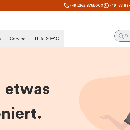
+49 2162 3769000
+49 177 83
e
Service
Hilfe & FAQ
t etwas
niert.