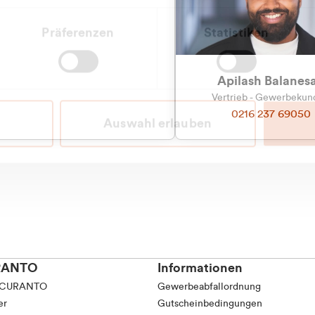
Präferenzen
Statistiken
Apilash Balanes
Vertrieb - Gewerbeku
0216 237 69050
Auswahl erlauben
RANTO
Informationen
 CURANTO
Gewerbeabfallordnung
er
Gutscheinbedingungen