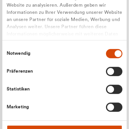
Website zu analysieren. Außerdem geben wir
Informationen zu Ihrer Verwendung unserer Website
an unsere Partner für soziale Medien, Werbung und
Analysen weiter. Unsere Partner führen diese
Apilash Balanesan
Informationen möglicherweise mit weiteren Daten
Vertrieb - Gewerbekunden
zusammen, die Sie ihnen bereitgestellt haben oder
0216 237 69050
Einwilligungsauswahl
die sie im Rahmen Ihrer Nutzung der Dienste
Notwendig
gesammelt haben.
Präferenzen
Statistiken
Julian Marek
Marketing
Vertrieb - Privatkunden
0216 237 69000