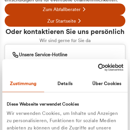
entschuldigen uns für eventuelle Unannehmlichkeiten.
Zum Abfallberater
Zur Startseite
Oder kontaktieren Sie uns persönlich
Wir sind gerne für Sie da
Unsere Service-Hotline
+49 2162 3769000
Mo. - Fr. 08.00 - 16:30 Uhr
Whatsapp
+49 177 8376058
Zustimmung
Details
Über Cookies
Sie benötigen ein individuelles Angebot?
Unverbindliche Anfrage stellen
Diese Webseite verwendet Cookies
Wir verwenden Cookies, um Inhalte und Anzeigen
zu personalisieren, Funktionen für soziale Medien
anbieten zu können und die Zugriffe auf unsere