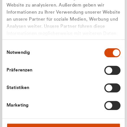
Website zu analysieren. Außerdem geben wir
Informationen zu Ihrer Verwendung unserer Website
an unsere Partner für soziale Medien, Werbung und
Analysen weiter. Unsere Partner führen diese
Apilash Balanesan
Informationen möglicherweise mit weiteren Daten
Vertrieb - Gewerbekunden
zusammen, die Sie ihnen bereitgestellt haben oder
0216 237 69050
Einwilligungsauswahl
die sie im Rahmen Ihrer Nutzung der Dienste
Notwendig
gesammelt haben.
Präferenzen
Statistiken
Julian Marek
Marketing
Vertrieb - Privatkunden
0216 237 69000