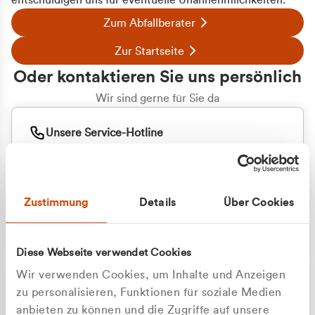
entschuldigen uns für eventuelle Unannehmlichkeiten.
Zum Abfallberater
Zur Startseite
Oder kontaktieren Sie uns persönlich
Wir sind gerne für Sie da
Unsere Service-Hotline
+49 2162 3769000
Mo. - Fr. 08.00 - 16:30 Uhr
Whatsapp
+49 177 8376058
Zustimmung
Details
Über Cookies
Sie benötigen ein individuelles Angebot?
Unverbindliche Anfrage stellen
Diese Webseite verwendet Cookies
Wir verwenden Cookies, um Inhalte und Anzeigen
zu personalisieren, Funktionen für soziale Medien
anbieten zu können und die Zugriffe auf unsere