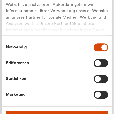
Website zu analysieren. Außerdem geben wir
Informationen zu Ihrer Verwendung unserer Website
an unsere Partner für soziale Medien, Werbung und
Analysen weiter. Unsere Partner führen diese
Apilash Balanesan
Informationen möglicherweise mit weiteren Daten
Vertrieb - Gewerbekunden
Zu welcher Kundengruppe
zusammen, die Sie ihnen bereitgestellt haben oder
0216 237 69050
Einwilligungsauswahl
die sie im Rahmen Ihrer Nutzung der Dienste
gehören Sie?
Notwendig
gesammelt haben.
Privatkunde (inkl. MwSt.)
Präferenzen
Geschäftskunde (exkl. MwSt.)
Statistiken
Julian Marek
Marketing
Vertrieb - Privatkunden
0216 237 69000