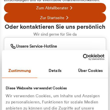
entschuldigen uns für eventuelle Unannehmlichkeiten.
Zum Abfallberater
Zur Startseite
Oder kontaktieren Sie uns persönlich
Wir sind gerne für Sie da
Unsere Service-Hotline
+49 2162 3769000
Mo. - Fr. 08.00 - 16:30 Uhr
Whatsapp
+49 177 8376058
Zustimmung
Details
Über Cookies
Sie benötigen ein individuelles Angebot?
Unverbindliche Anfrage stellen
Diese Webseite verwendet Cookies
Wir verwenden Cookies, um Inhalte und Anzeigen
zu personalisieren, Funktionen für soziale Medien
anbieten zu können und die Zugriffe auf unsere